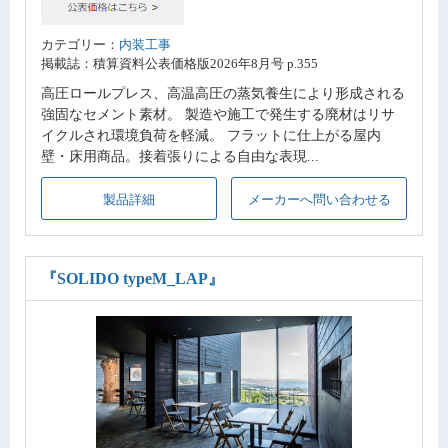
カテゴリー：
内装工事
掲載誌：積算資料公表価格版2026年8月号 p.355
高圧ロールプレス、高温高圧の蒸気養生により形成される
強固なセメント素材。 製造や施工で発生する廃材はリサ
イクルされ環境負荷を軽減。 フラットに仕上がる屋内
壁・床用商品。接着張りによる自由な表現...
製品詳細
メーカーへ問い合わせる
『SOLIDO typeM_LAP』