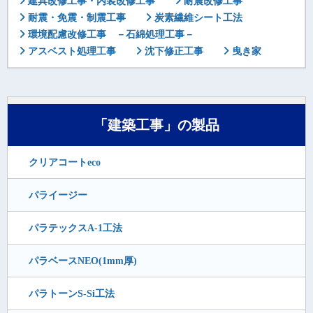
建具改修工事・内装改修工事
耐震改修工事
耐震・免震・制震工事
炭素繊維シート工法
環境配慮改修工事 －石綿処理工事－
アスベスト処理工事
沈下修正工事
曳き家
「建築工事」の製品
クリアコートeco
パライージー
パラテックスA-1工法
パラベースNEO(1mm厚)
パラトーンS-Si工法