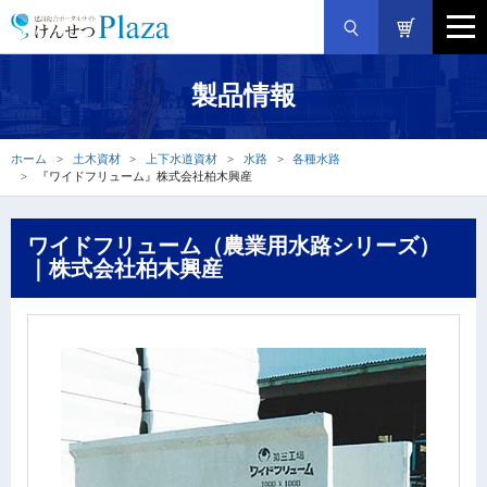
製品情報
ホーム
土木資材
上下水道資材
水路
各種水路
『ワイドフリューム』株式会社柏木興産
ワイドフリューム（農業用水路シリーズ）
｜株式会社柏木興産