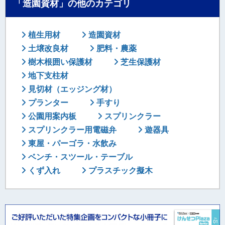
「造園資材」の他のカテゴリ
植生用材
造園資材
土壌改良材
肥料・農薬
樹木根囲い保護材
芝生保護材
地下支柱材
見切材（エッジング材）
プランター
手すり
公園用案内板
スプリンクラー
スプリンクラー用電磁弁
遊器具
東屋・パーゴラ・水飲み
ベンチ・スツール・テーブル
くず入れ
プラスチック擬木