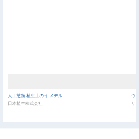
人工芝類 植生土のう メデル
ウ
日本植生株式会社
サ