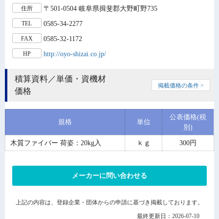
〒501-0504 岐阜県揖斐郡大野町野735
住所
0585-34-2277
TEL
0585-32-1172
FAX
http://oyo-shizai.co.jp/
HP
積算資料／単価・資機材
掲載価格の条件 >
価格
公表価格(税
規格
単位
別)
木質ファイバー 荷姿：20kg入
ｋｇ
300円
メーカーに問い合わせる
上記の内容は、登録企業・団体からの申請に基づき掲載しております。
最終更新日：2026-07-10