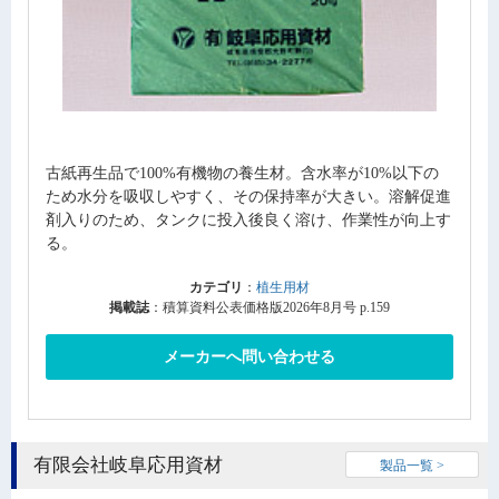
古紙再生品で100%有機物の養生材。含水率が10%以下の
ため水分を吸収しやすく、その保持率が大きい。溶解促進
剤入りのため、タンクに投入後良く溶け、作業性が向上す
る。
カテゴリ
：
植生用材
掲載誌
：積算資料公表価格版2026年8月号 p.159
メーカーへ問い合わせる
有限会社岐阜応用資材
製品一覧 >