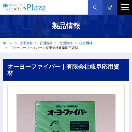
製品情報
ホーム
土木資材
公園資材
造園資材
植生用材
『オーヨーファイバー』有限会社岐阜応用資材
オーヨーファイバー｜有限会社岐阜応用資
材