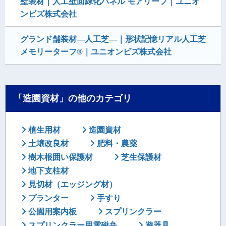
壁装材｜人工壁面緑化パネル モアリーフ｜ユニオ
ンビズ株式会社
グランド舗装材―人工芝―｜形状記憶リアル人工芝
メモリーターフ®｜ユニオンビズ株式会社
「造園資材」の他のカテゴリ
植生用材
造園資材
土壌改良材
肥料・農薬
樹木根囲い保護材
芝生保護材
地下支柱材
見切材（エッジング材）
プランター
手すり
公園用案内板
スプリンクラー
スプリンクラー用電磁弁
遊器具