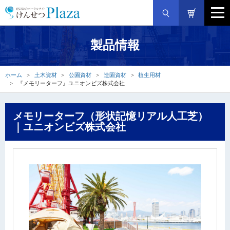
製品情報
ホーム
土木資材
公園資材
造園資材
植生用材
『メモリーターフ』ユニオンビズ株式会社
メモリーターフ（形状記憶リアル人工芝）
｜ユニオンビズ株式会社