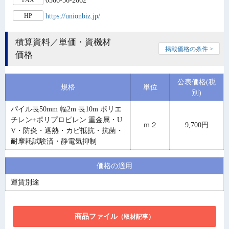
https://unionbiz.jp/
HP
積算資料／単価・資機材
掲載価格の条件 >
価格
公表価格(税
規格
単位
別)
パイル長50mm 幅2m 長10m ポリエ
チレン+ポリプロピレン 重金属・U
ｍ２
9,700円
V・防炎・遮熱・カビ抵抗・抗菌・
耐摩耗試験済・静電気抑制
価格の適用
運賃別途
商品ファイル
（取材記事）