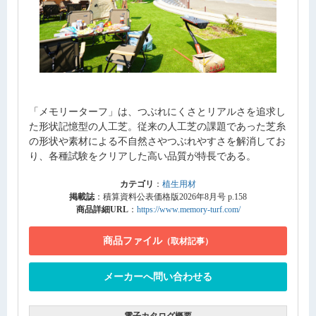
「メモリーターフ」は、つぶれにくさとリアルさを追求し
た形状記憶型の人工芝。従来の人工芝の課題であった芝糸
の形状や素材による不自然さやつぶれやすさを解消してお
り、各種試験をクリアした高い品質が特長である。
カテゴリ
：
植生用材
掲載誌
：積算資料公表価格版2026年8月号 p.158
商品詳細URL
：
https://www.memory-turf.com/
商品ファイル
（取材記事）
メーカーへ問い合わせる
電子カタログ概要