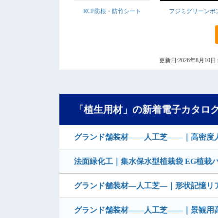
RCF防根・防竹シート
フジミグリーンボ
更新日:2026年8月1
「植生用材」の新着電子カタロ
グランド舗装材――人工芝―—｜高密度人
法面緑化工｜集水保水型植栽袋 EG植栽
グランド舗装材―人工芝―｜形状記憶リ
グランド舗装材――人工芝――｜景観用