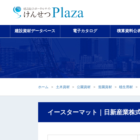
建設資材データベース
電子カタログ
積算資料公
ホーム
土木資材
公園資材
造園資材
植生用材
イースターマット｜日新産業株