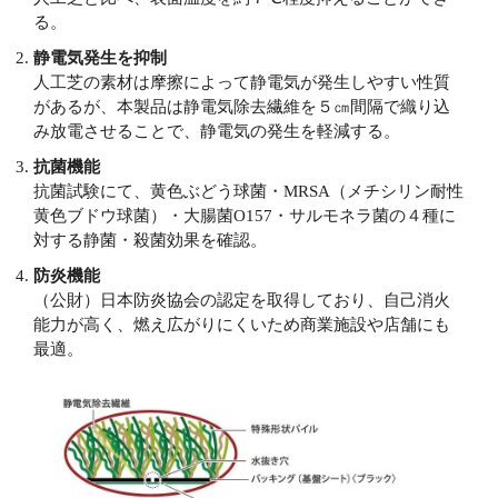
る。
静電気発生を抑制
人工芝の素材は摩擦によって静電気が発生しやすい性質
があるが、本製品は静電気除去繊維を５㎝間隔で織り込
み放電させることで、静電気の発生を軽減する。
抗菌機能
抗菌試験にて、黄色ぶどう球菌・MRSA（メチシリン耐性
黄色ブドウ球菌）・大腸菌O157・サルモネラ菌の４種に
対する静菌・殺菌効果を確認。
防炎機能
（公財）日本防炎協会の認定を取得しており、自己消火
能力が高く、燃え広がりにくいため商業施設や店舗にも
最適。