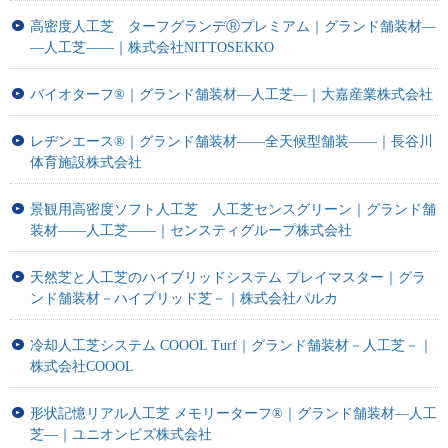
高密度人工芝 ターフグランデⓇプレミアム｜グランド舗装材―
―人工芝―—｜株式会社NITTOSEKKO
バイオターフ®｜グランド舗装材―人工芝―｜大嘉産業株式会社
レヂンエース®｜グランド舗装材――全天候型舗装――｜長谷川
体育施設株式会社
景観用高密度ソフト人工芝 人工芝センスグリーン｜グランド舗
装材――人工芝――｜センスティグループ株式会社
天然芝と人工芝のハイブリッドシステム プレイマスター｜グラ
ンド舗装材－ハイブリッド芝－｜株式会社パルカ
冷却人工芝システム COOOL Turf｜グランド舗装材－人工芝－｜
株式会社COOOL
形状記憶リアル人工芝 メモリーターフ®｜グランド舗装材―人工
芝―｜ユニオンビズ株式会社