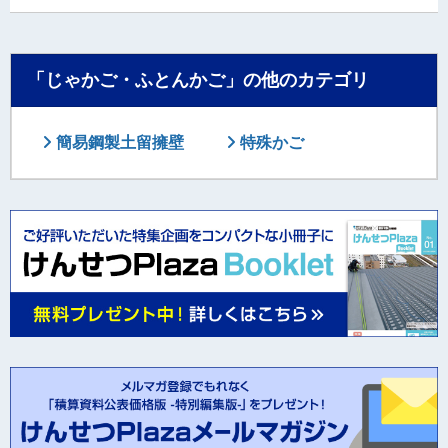
「じゃかご・ふとんかご」の他のカテゴリ
簡易鋼製土留擁壁
特殊かご