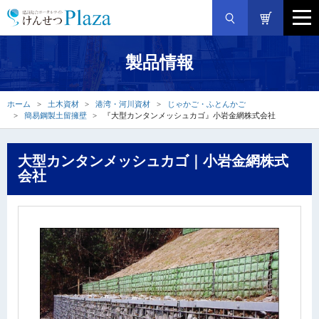
製品情報
ホーム
土木資材
港湾・河川資材
じゃかご・ふとんかご
簡易鋼製土留擁壁
『大型カンタンメッシュカゴ』小岩金網株式会社
大型カンタンメッシュカゴ｜小岩金網株式
会社