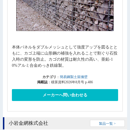
本体パネルをダブルメッシュとして強度アップを図るとと
もに、カゴ上端に山形鋼の補強を入れることで割ぐり石投
入時の変形を防止。カゴの材質は耐久性の高い、亜鉛-1
0%アルミ合金めっき鉄線製。
カテゴリ
：
簡易鋼製土留擁壁
掲載誌
：積算資料2026年8月号 p.486
メーカーへ問い合わせる
小岩金網株式会社
製品一覧 >