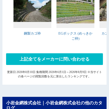
鋼製カゴ枠
EGボックス (めっきか
カン
ご枠)
上記全てをメーカーに問い合わせる
更新日:2026年8月10日 集権期間:2026年6月1日～2026年8月9日 ※当サイト
の各ページの閲覧回数を元に算出したランキングです。
小岩金網株式会社｜小岩金網株式会社の他のカタ
ログ