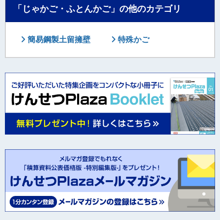
「じゃかご・ふとんかご」の他のカテゴリ
簡易鋼製土留擁壁
特殊かご