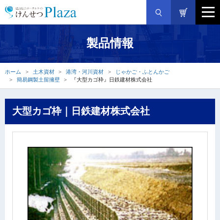
製品情報
ホーム
土木資材
港湾・河川資材
じゃかご・ふとんかご
簡易鋼製土留擁壁
『大型カゴ枠』日鉄建材株式会社
大型カゴ枠｜日鉄建材株式会社