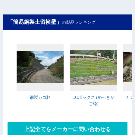
「簡易鋼製土留擁壁」
の製品ランキング
鋼製カゴ枠
EGボックス (めっきか
カン
ご枠)
上記全てをメーカーに問い合わせる