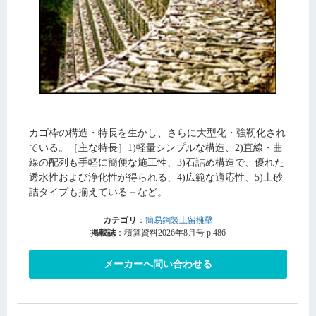
カゴ枠の構造・特長を生かし、さらに大型化・強靭化され
ている。［主な特長］1)軽量シンプルな構造、2)直線・曲
線の配列も手軽に簡便な施工性、3)石詰め構造で、優れた
透水性および浄化性が得られる、4)広範な適応性、5)土砂
詰タイプも揃えている－など。
カテゴリ
：
簡易鋼製土留擁壁
掲載誌
：積算資料2026年8月号 p.486
メーカーへ問い合わせる