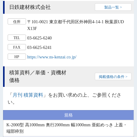
日鉄建材株式会社
製品一覧 >
〒101-0021 東京都千代田区外神田4-14-1 秋葉原UD
住所
X13F
03-6625-6240
TEL
03-6625-6241
FAX
https://www.ns-kenzai.co.jp/
HP
積算資料／単価・資機材
掲載価格の条件 >
価格
「
月刊 積算資料
」をお買い求めの上、ご参照くださ
い。
規格
K-2000型 高1000mm 奥行2000mm 幅1000mm 亜鉛めっき 上蓋・
端部枠別