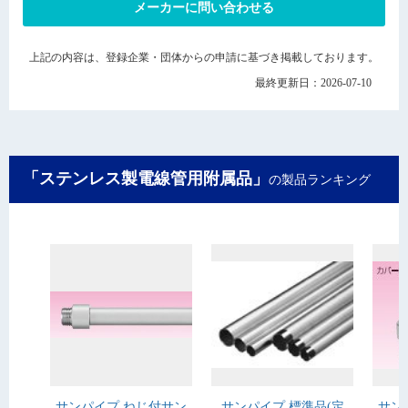
メーカーに問い合わせる
上記の内容は、登録企業・団体からの申請に基づき掲載しております。
最終更新日：2026-07-10
「ステンレス製電線管用附属品」
の製品ランキング
サンパイプ ねじ付サン
サンパイプ 標準品(定
サン