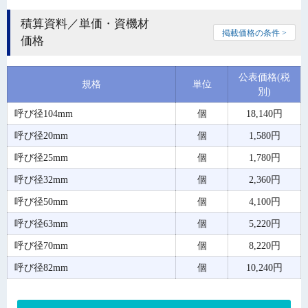
積算資料／単価・資機材
掲載価格の条件 >
価格
公表価格(税
規格
単位
別)
呼び径104mm
個
18,140円
呼び径20mm
個
1,580円
呼び径25mm
個
1,780円
呼び径32mm
個
2,360円
呼び径50mm
個
4,100円
呼び径63mm
個
5,220円
呼び径70mm
個
8,220円
呼び径82mm
個
10,240円