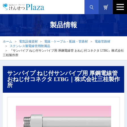
製品情報
ホーム
電気設備資材
電線・ケーブル・配線・管路材
電線管路材
ステンレス製電線管用附属品
『サンパイプ ねじ付サンパイプ用 厚鋼電線管 おねじ付コネクタ LTBG』株式会社
三桂製作所
サンパイプ ねじ付サンパイプ用 厚鋼電線管
おねじ付コネクタ LTBG｜株式会社三桂製作
所