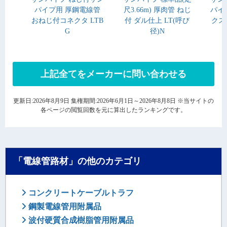
パイプ用 厚鋼電線管
尺3.66m) 厚肉管 ねじ
パイ
おねじ付コネクタ LTB
付 ダル仕上 LT(呼び
クス 
G
径)N
上記全てをメーカーに問い合わせる
更新日:2026年8月9日 集権期間:2026年6月1日～2026年8月8日 ※当サイトの
各ページの閲覧回数を元に算出したランキングです。
「電線管路材」の他のカテゴリ
コンクリートケーブルトラフ
鋼製電線管用附属品
波付硬質合成樹脂管用附属品