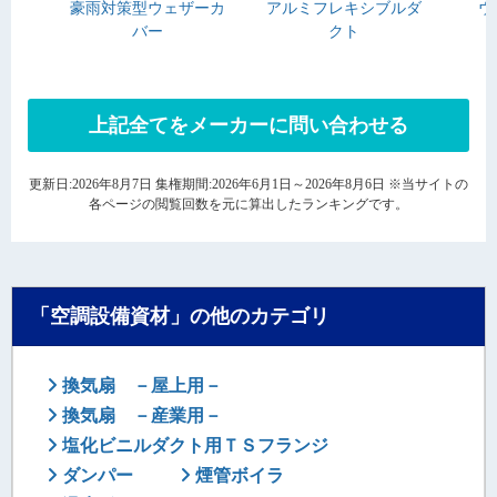
豪雨対策型ウェザーカ
アルミフレキシブルダ
ウ
バー
クト
上記全てをメーカーに問い合わせる
更新日:2026年8月7日 集権期間:2026年6月1日～2026年8月6日 ※当サイトの
各ページの閲覧回数を元に算出したランキングです。
「空調設備資材」の他のカテゴリ
換気扇 －屋上用－
換気扇 －産業用－
塩化ビニルダクト用ＴＳフランジ
ダンパー
煙管ボイラ