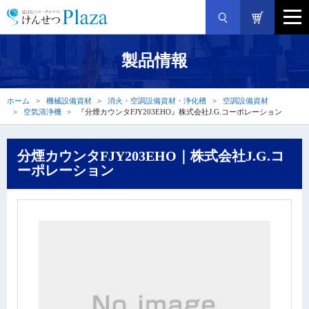
製品情報
ホーム
機械設備資材
消火・空調設備資材・浄化槽
空調設備資材
空気清浄機
『分煙カウンタFJY203EHO』株式会社J.G.コーポレーション
分煙カウンタFJY203EHO｜株式会社J.G.コ
ーポレーション