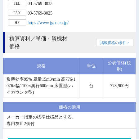
03-5769-3033
TEL
03-5769-3025
FAX
https://www.jgco.co.jp/
HP
積算資料／単価・資機材
掲載価格の条件 >
価格
公表価格(税
規格
単位
別)
集塵効率95% 風量15m3/min 高776/1
076×幅1100×奥行600mm 床置型(ハ
台
778,900円
イカウンタ型)
価格の適用
メーカー指定の標準仕様品とする。
専用灰皿2個付