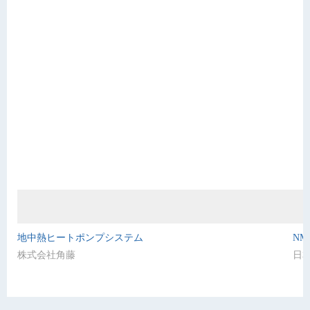
地中熱ヒートポンプシステム
NM
株式会社角藤
日