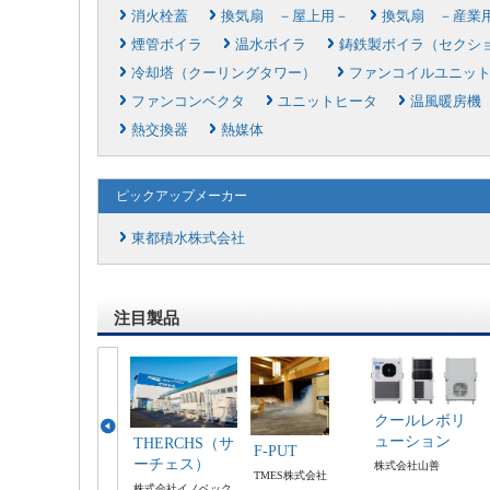
消火栓蓋
換気扇 －屋上用－
換気扇 －産業
煙管ボイラ
温水ボイラ
鋳鉄製ボイラ（セクシ
冷却塔（クーリングタワー）
ファンコイルユニッ
ファンコンベクタ
ユニットヒータ
温風暖房機
熱交換器
熱媒体
ピックアップメーカー
東都積水株式会社
注目製品
クールレボリ
ューション
THERCHS（サ
F-PUT
ーチェス）
株式会社山善
TMES株式会社
株式会社イノベック