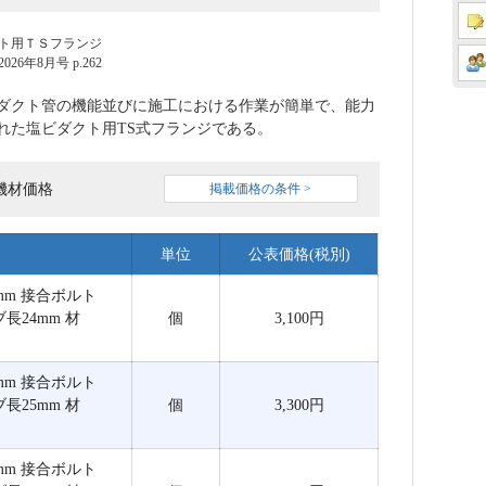
ト用ＴＳフランジ
6年8月号 p.262
ダクト管の機能並びに施工における作業が簡単で、能力
れた塩ビダクト用TS式フランジである。
機材価格
掲載価格の条件 >
単位
公表価格(税別)
厚5mm 接合ボルト
ブ長24mm 材
個
3,100円
厚5mm 接合ボルト
ブ長25mm 材
個
3,300円
厚5mm 接合ボルト