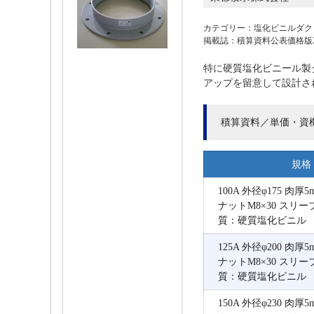
カテゴリー：塩化ビニルダク
掲載誌：積算資料公表価格版202
特に硬質塩化ビニール製
アップを留意して設計さ
積算資料／単価・資
規格
100A 外径φ175 肉
ナットM8×30 スリー
質：硬質塩化ビニル
125A 外径φ200 肉
ナットM8×30 スリー
質：硬質塩化ビニル
150A 外径φ230 肉