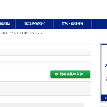
表価格版
NETIS登録技術
市況・価格推移
槽
> 塩化ビニルダクト用ＴＳフランジ