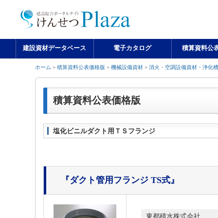
建設資材データベース
電子カタログ
積算資料公
ホーム
>
積算資料公表価格版
>
機械設備資材
>
消火・空調設備資材・浄化
積算資料公表価格版
塩化ビニルダクト用ＴＳフランジ
『ダクト管用フランジ TS式』
東都積水株式会社