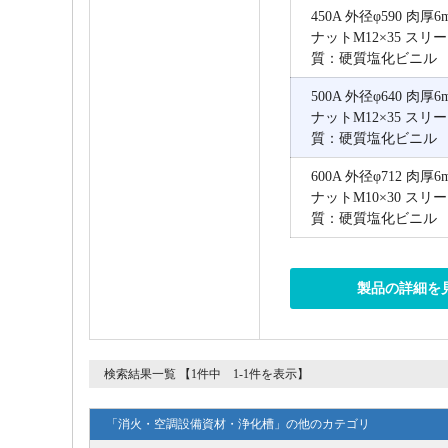
450A 外径φ590 肉
ナットM12×35 スリー
質：硬質塩化ビニル
500A 外径φ640 肉
ナットM12×35 スリー
質：硬質塩化ビニル
600A 外径φ712 肉
ナットM10×30 スリー
質：硬質塩化ビニル
製品の詳細を
検索結果一覧 【1件中 1-1件を表示】
「消火・空調設備資材・浄化槽」の他のカテゴリ