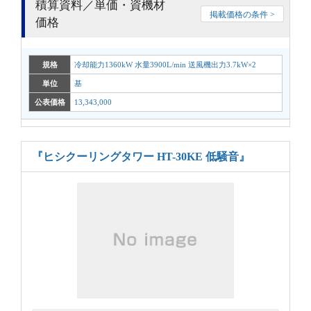
積算資料／単価・資機材
掲載価格の条件 >
価格
規格
冷却能力1360kW 水量3900L/min 送風機出力3.7kW×2
単位
基
公表価格
13,343,000
『ヒシクーリングタワー HT-30KE 低騒音』