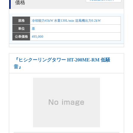
価格
規格
冷却能力45kW 水量130L/min 送風機出力0.2kW
単位
基
公表価格
495,000
『ヒシクーリングタワー HT-200ME-RM 低騒
音』