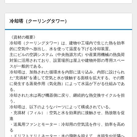
冷却塔（クーリングタワー）
《資材の概要》
冷却塔（クーリングタワー）は、建物や工場内で生じた熱を効率
的に空気中へ放出し、水を使って温度を下げる冷却装置。
主にビルの空調システム（中央熱源方式）や産業用機械の熱負荷
対策に活用されており、設置場所は屋上や建物外部の専用スペー
スが一般的である。
冷却塔は、加熱された循環水を内部に送り込み、内部に設けられ
た“充填材”を通して空気と水が接触する面積を拡大する。その際
に発生する蒸発作用（気化熱）によって水温が下がる仕組みであ
る。
冷却された水は再び機器側に戻り、継続的な熱交換サイクルを担
う。
冷却塔は、以下のようなパーツによって構成されている。
・充填材（フィル）：空気と水を効果的に接触させ、熱放散を促
進
・送風用ファンとモーター：冷却用の空気流を作り、効率を高め
る
・ドリフトエリミネーター：水の飛散を抑えて、水損失や近隣へ