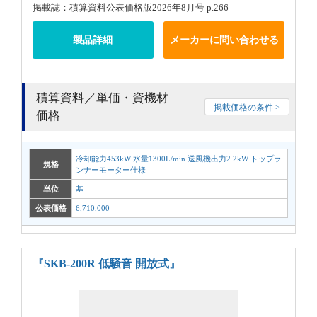
掲載誌：積算資料公表価格版2026年8月号 p.266
製品詳細
メーカーに問い合わせる
積算資料／単価・資機材
掲載価格の条件 >
価格
冷却能力453kW 水量1300L/min 送風機出力2.2kW トップラ
規格
ンナーモーター仕様
単位
基
公表価格
6,710,000
『SKB-200R 低騒音 開放式』