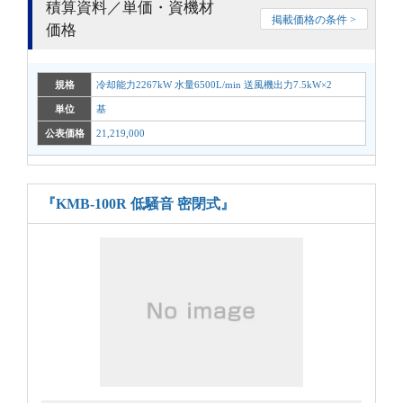
積算資料／単価・資機材
掲載価格の条件 >
価格
規格
冷却能力2267kW 水量6500L/min 送風機出力7.5kW×2
単位
基
公表価格
21,219,000
『KMB-100R 低騒音 密閉式』