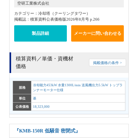
空研工業株式会社
カテゴリー：冷却塔（クーリングタワー）
掲載誌：積算資料公表価格版2026年8月号 p.266
製品詳細
メーカーに問い合わせる
積算資料／単価・資機材
掲載価格の条件 >
価格
冷却能力453kW 水量1300L/min 送風機出力5.5kW トップラ
規格
ンナーモーター仕様
単位
基
公表価格
18,323,000
『KMB-150R 低騒音 密閉式』