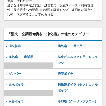
効率に優れた設計
適切な冷却塔を選ぶには、処理能力・設置スペース・維持管理
性・周辺環境への配慮（水処理や騒音）など、多面的な観点から
比較・検討することが求められる。
「消火・空調設備資材・浄化槽」の他のカテゴリー
消火栓蓋
換気扇 －屋上用－
換気扇 －産業用－
塩化ビニルダクト用ＴＳフラ
ンジ
ダンパー
煙管ボイラ
温水ボイラ
鋳鉄製ボイラ（セクショナル
ボイラ）
水管ボイラ
冷却塔（クーリングタワー）