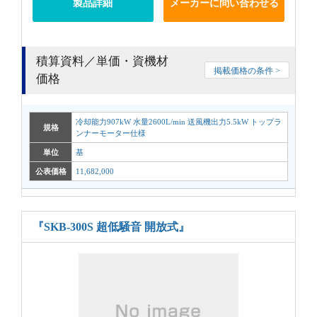
製品詳細
メーカーに問い合わせる
積算資料／単価・資機材
掲載価格の条件 >
価格
冷却能力907kW 水量2600L/min 送風機出力5.5kW トップラ
規格
ンナーモーター仕様
単位
基
公表価格
11,682,000
『SKB-300S 超低騒音 開放式』