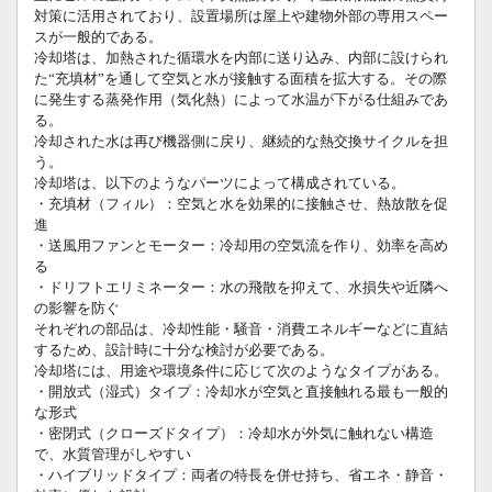
対策に活用されており、設置場所は屋上や建物外部の専用スペー
スが一般的である。
冷却塔は、加熱された循環水を内部に送り込み、内部に設けられ
た“充填材”を通して空気と水が接触する面積を拡大する。その際
に発生する蒸発作用（気化熱）によって水温が下がる仕組みであ
る。
冷却された水は再び機器側に戻り、継続的な熱交換サイクルを担
う。
冷却塔は、以下のようなパーツによって構成されている。
・充填材（フィル）：空気と水を効果的に接触させ、熱放散を促
進
・送風用ファンとモーター：冷却用の空気流を作り、効率を高め
る
・ドリフトエリミネーター：水の飛散を抑えて、水損失や近隣へ
の影響を防ぐ
それぞれの部品は、冷却性能・騒音・消費エネルギーなどに直結
するため、設計時に十分な検討が必要である。
冷却塔には、用途や環境条件に応じて次のようなタイプがある。
・開放式（湿式）タイプ：冷却水が空気と直接触れる最も一般的
な形式
・密閉式（クローズドタイプ）：冷却水が外気に触れない構造
で、水質管理がしやすい
・ハイブリッドタイプ：両者の特長を併せ持ち、省エネ・静音・