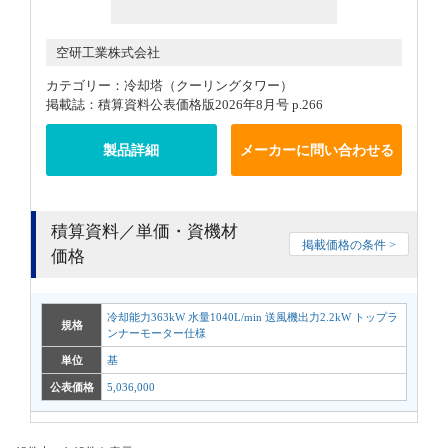
空研工業株式会社
カテゴリー：冷却塔（クーリングタワー）
掲載誌：積算資料公表価格版2026年8月号 p.266
製品詳細
メーカーに問い合わせる
積算資料／単価・資機材
掲載価格の条件 >
価格
冷却能力363kW 水量1040L/min 送風機出力2.2kW トップラ
規格
ンナーモーター仕様
単位
基
公表価格
5,036,000