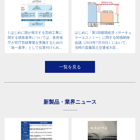
1.はじめに国が発注する営繕工事に
はじめに「第1回循環経済（サーキュ
関する積算基準については、各府省
ラーエコノミー）に関する関係閣僚
庁が官庁営繕事業を実施するための
会議（2024年7月30日）において、
「統一基準」として位置付けられ...
当時の斎藤国土交通省大臣...
一覧を見る
新製品・業界ニュース