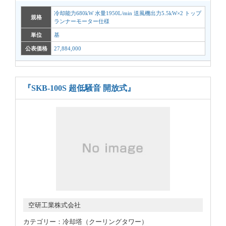
冷却能力680kW 水量1950L/min 送風機出力5.5kW×2 トップ
規格
ランナーモーター仕様
単位
基
公表価格
27,884,000
『SKB-100S 超低騒音 開放式』
空研工業株式会社
カテゴリー：冷却塔（クーリングタワー）