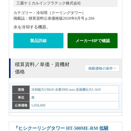
三菱ケミカルインフラテック株式会社
カテゴリー：冷却塔（クーリングタワー）
掲載誌：積算資料公表価格版2026年8月号 p.266
水を冷却する機器。
製品詳細
メーカーHPで確認
積算資料／単価・資機材
掲載価格の条件 >
価格
規格
冷却能力136kW 水量390L/min 送風機出力1.1kW
単位
基
公表価格
1,056,000
『ヒシクーリングタワー HT-500ME-RM 低騒