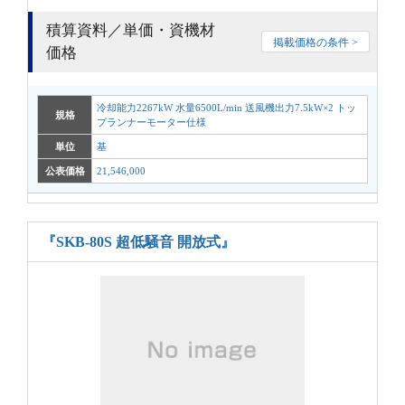
積算資料／単価・資機材
掲載価格の条件 >
価格
冷却能力2267kW 水量6500L/min 送風機出力7.5kW×2 トッ
規格
プランナーモーター仕様
単位
基
公表価格
21,546,000
『SKB-80S 超低騒音 開放式』