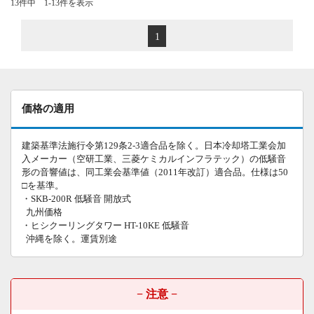
13件中 1-13件を表示
1
価格の適用
建築基準法施行令第129条2-3適合品を除く。日本冷却塔工業会加
入メーカー（空研工業、三菱ケミカルインフラテック）の低騒音
形の音響値は、同工業会基準値（2011年改訂）適合品。仕様は50
□を基準。
・SKB-200R 低騒音 開放式
九州価格
・ヒシクーリングタワー HT-10KE 低騒音
沖縄を除く。運賃別途
− 注意 −