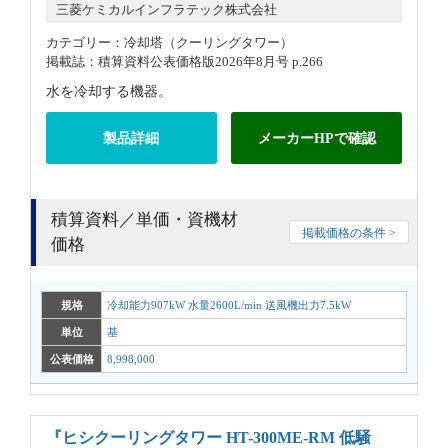
三菱ケミカルインフラテック株式会社
カテゴリー：冷却塔（クーリングタワー）
掲載誌：積算資料公表価格版2026年8月号 p.266
水を冷却する機器。
製品詳細
メーカーHPで確認
積算資料／単価・資機材
掲載価格の条件 >
価格
規格
冷却能力907kW 水量2600L/min 送風機出力7.5kW
単位
基
公表価格
8,998,000
『ヒシクーリングタワー HT-300ME-RM 低騒