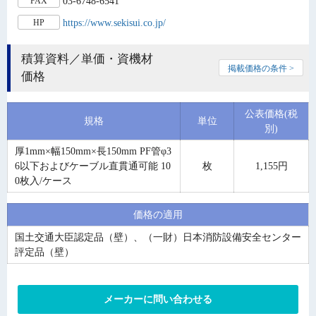
03-6748-6541
FAX
https://www.sekisui.co.jp/
HP
積算資料／単価・資機材
掲載価格の条件 >
価格
公表価格(税
規格
単位
別)
厚1mm×幅150mm×長150mm PF管φ3
6以下およびケーブル直貫通可能 10
枚
1,155円
0枚入/ケース
価格の適用
国土交通大臣認定品（壁）、（一財）日本消防設備安全センター
評定品（壁）
メーカーに問い合わせる