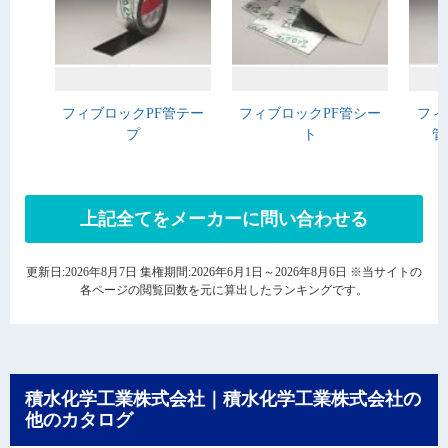
フィブロックPF管テー
フィブロックPF管シー
フィ
プ
ト
管
上記全てをメーカーに問い合わせる
更新日:2026年8月7日 集権期間:2026年6月1日～2026年8月6日 ※当サイトの
各ページの閲覧回数を元に算出したランキングです。
積水化学工業株式会社｜積水化学工業株式会社の
他のカタログ