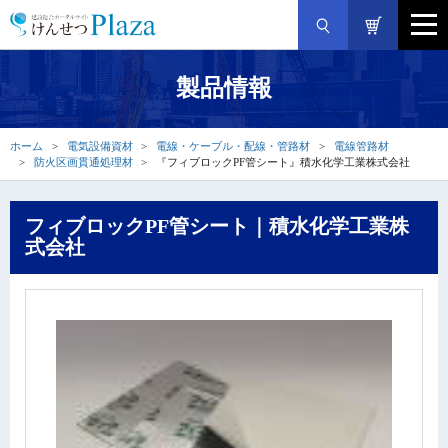
製品情報
ホーム
電気設備資材
電線・ケーブル・配線・管路材
電線管路材
防火区画貫通処理材
『フィブロックPF管シート』積水化学工業株式会社
フィブロックPF管シート｜積水化学工業株
式会社