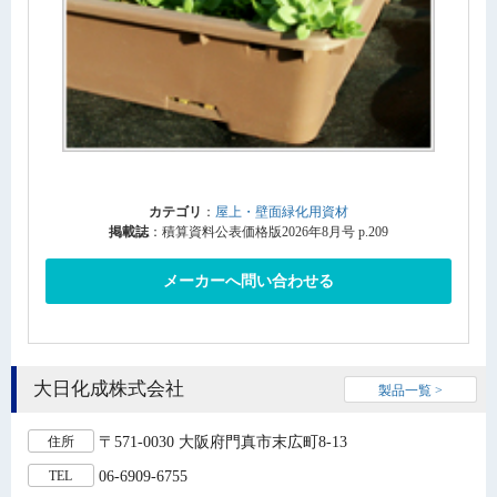
カテゴリ
：
屋上・壁面緑化用資材
掲載誌
：積算資料公表価格版2026年8月号 p.209
メーカーへ問い合わせる
大日化成株式会社
製品一覧 >
〒571-0030 大阪府門真市末広町8-13
住所
06-6909-6755
TEL