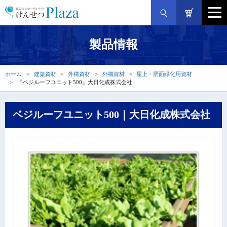
製品情報
ホーム
建築資材
外構資材
外構資材
屋上・壁面緑化用資材
『ベジルーフユニット500』大日化成株式会社
ベジルーフユニット500｜大日化成株式会社