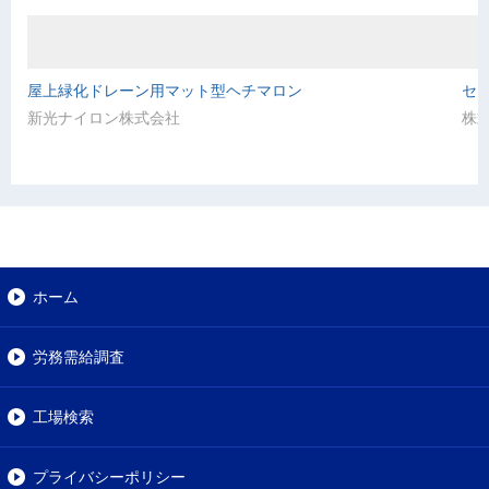
屋上緑化ドレーン用マット型ヘチマロン
セ
新光ナイロン株式会社
株
ホーム
労務需給調査
工場検索
プライバシーポリシー