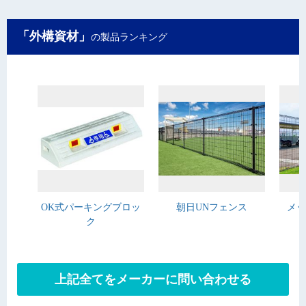
「外構資材」
の製品ランキング
OK式パーキングブロッ
朝日UNフェンス
メッ
ク
上記全てをメーカーに問い合わせる