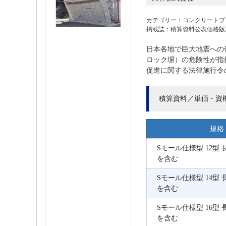
カテゴリー：コンクリートブ
掲載誌：積算資料公表価格版202
日本各地で巨大地震への
ロック塀）の危険性が指摘
促進に関する法律施行令の
積算資料／単価・資
規格
Sモール仕様型 12型 長
を含む
Sモール仕様型 14型 長
を含む
Sモール仕様型 16型 長
を含む