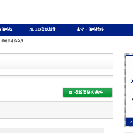
表価格版
NETIS登録技術
市況・価格推移
ク塀耐震補強金具