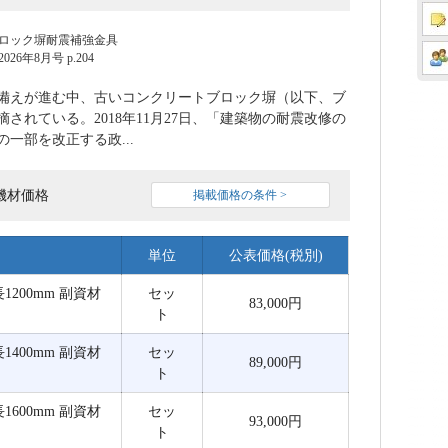
ロック塀耐震補強金具
6年8月号 p.204
備えが進む中、古いコンクリートブロック塀（以下、ブ
されている。2018年11月27日、「建築物の耐震改修の
一部を改正する政...
機材価格
掲載価格の条件 >
単位
公表価格(税別)
1200mm 副資材
セッ
83,000円
ト
1400mm 副資材
セッ
89,000円
ト
1600mm 副資材
セッ
93,000円
ト