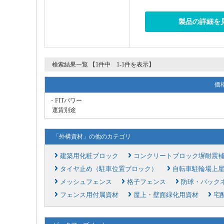
製品の詳細を
検索結果一覧 【1件中 1-1件を表示】
価
・FITパワー
運賃別途
「外構資材」の他のカテゴリ
建築用化粧ブロック
コンクリートブロック塀耐震
タイヤ止め（駐車位置ブロック）
自転車駐輪場上
メッシュフェンス
格子フェンス
防球・バック
フェンス用付属資材
屋上・壁面緑化用資材
宅