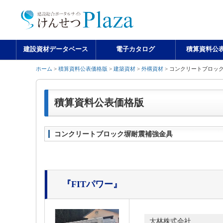
建設資材データベース
電子カタログ
積算資料公
ホーム
>
積算資料公表価格版
>
建築資材
>
外構資材
> コンクリートブロッ
積算資料公表価格版
コンクリートブロック塀耐震補強金具
『FITパワー』
大林株式会社