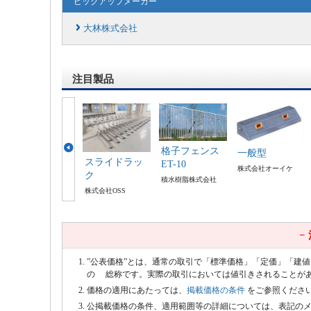
ピックアップメーカー
大林株式会社
注目製品
格子フェンス
一般型
スライドラッ
ET-10
株式会社オーイケ
ク
積水樹脂株式会社
株式会社OSS
−
”公表価格”とは、通常の取引で「標準価格」「定価」「建
の 総称です。実際の取引においては値引きされることが
価格の適用にあたっては、
掲載価格の条件
をご参照くださ
公掲載価格の条件、適用範囲等の詳細については、表記の