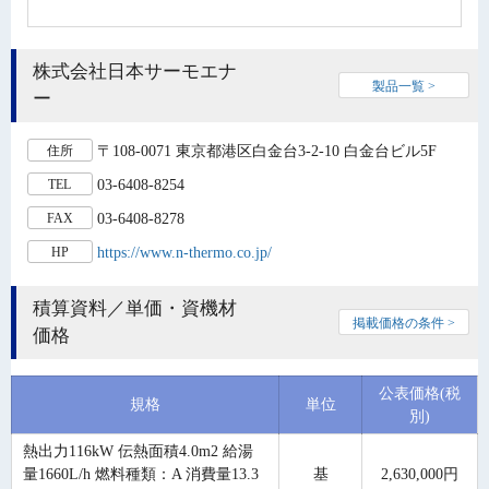
株式会社日本サーモエナ
製品一覧 >
ー
〒108-0071 東京都港区白金台3-2-10 白金台ビル5F
住所
03-6408-8254
TEL
03-6408-8278
FAX
https://www.n-thermo.co.jp/
HP
積算資料／単価・資機材
掲載価格の条件 >
価格
公表価格(税
規格
単位
別)
熱出力116kW 伝熱面積4.0m2 給湯
量1660L/h 燃料種類：A 消費量13.3
基
2,630,000円