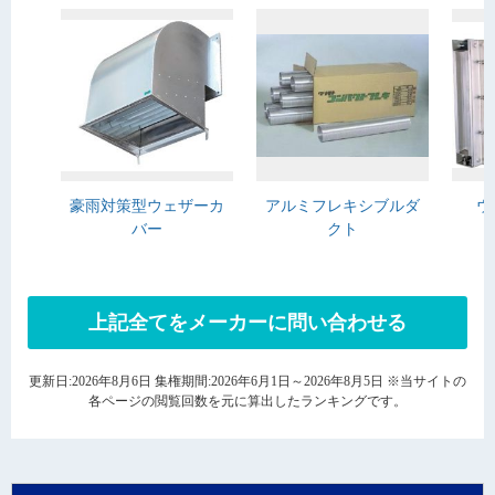
豪雨対策型ウェザーカ
アルミフレキシブルダ
ウ
バー
クト
上記全てをメーカーに問い合わせる
更新日:2026年8月6日 集権期間:2026年6月1日～2026年8月5日 ※当サイトの
各ページの閲覧回数を元に算出したランキングです。