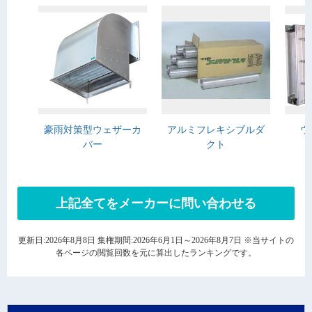
豪雨対策型ウェザーカ
アルミフレキシブルダ
ウ
バー
クト
上記全てをメーカーに問い合わせる
更新日:2026年8月8日 集権期間:2026年6月1日～2026年8月7日 ※当サイトの
各ページの閲覧回数を元に算出したランキングです。