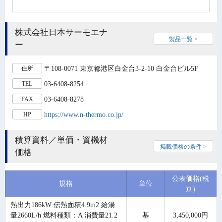
株式会社日本サーモエナ
製品一覧 >
ー
〒108-0071 東京都港区白金台3-2-10 白金台ビル5F
住所
03-6408-8254
TEL
03-6408-8278
FAX
https://www.n-thermo.co.jp/
HP
積算資料／単価・資機材
掲載価格の条件 >
価格
公表価格(税
規格
単位
別)
熱出力186kW 伝熱面積4.9m2 給湯
量2660L/h 燃料種類：A 消費量21.2
基
3,450,000円