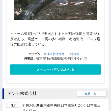
ヒューム管1種のJISで要求されるヒビ割れ強度と同等の強
度がある。高盛土・車両の多い道路・宅地造成・ゴルフ場
等の配管に適している。
カテゴリ
：
合成樹脂排水材 －特殊管－
掲載誌
：積算資料公表価格版2026年8月号 p.143
メーカーへ問い合わせる
デンカ株式会社
製品一覧 >
〒103-8338 東京都中央区日本橋室町2-1-1 日本橋三
住所
井タワー