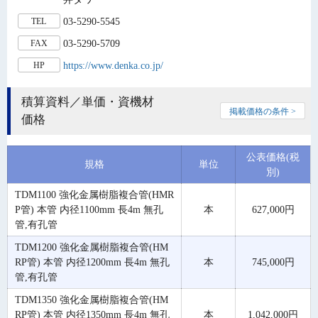
03-5290-5545
TEL
03-5290-5709
FAX
https://www.denka.co.jp/
HP
積算資料／単価・資機材
掲載価格の条件 >
価格
公表価格(税
規格
単位
別)
TDM1100 強化金属樹脂複合管(HMR
P管) 本管 内径1100mm 長4m 無孔
本
627,000円
管,有孔管
TDM1200 強化金属樹脂複合管(HM
RP管) 本管 内径1200mm 長4m 無孔
本
745,000円
管,有孔管
TDM1350 強化金属樹脂複合管(HM
RP管) 本管 内径1350mm 長4m 無孔
本
1,042,000円