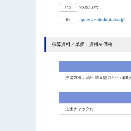
FAX
092-582-1277
HP
https://www.tohochikakoki.co.jp/
積算資料／単価・資機材価格
推進方法：油圧 垂直能力400m 原動機15
油圧チャック付