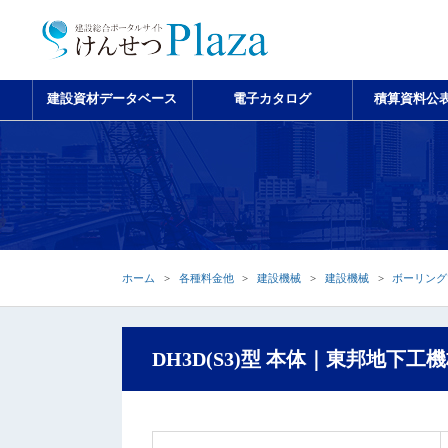
建設資材データベース
電子カタログ
積算資料公
ホーム
各種料金他
建設機械
建設機械
ボーリング
DH3D(S3)型 本体｜東邦地下工