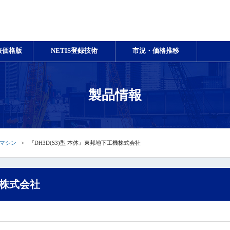
表価格版
NETIS登録技術
市況・価格推移
製品情報
マシン
『DH3D(S3)型 本体』東邦地下工機株式会社
機株式会社