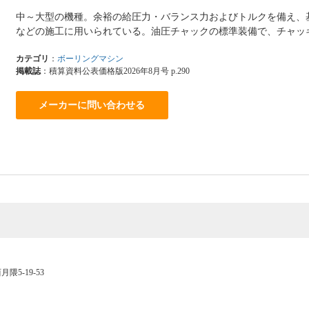
中～大型の機種。余裕の給圧力・バランス力およびトルクを備え、
などの施工に用いられている。油圧チャックの標準装備で、チャッ
カテゴリ
：
ボーリングマシン
掲載誌
：積算資料公表価格版2026年8月号 p.290
メーカーに問い合わせる
隈5-19-53