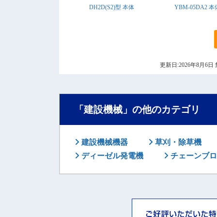
DH2D(S2)型 本体
YBM-05DA2 本
更新日:2026年8月
「建設機械」の他のカテゴリ
建設機械機器
草刈・除草機
ディーゼル発電機
チェーンブロ