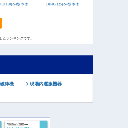
10(150)-S4型 本体
DH4C(125)-S4型 本体
算出したランキングです。
破砕機
現場内運搬機器