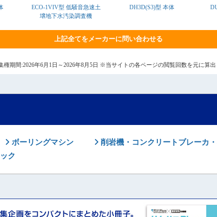
体
ECO-1VIV型 低騒音急速土
DH3D(S3)型 本体
DU
壌地下水汚染調査機
上記全てをメーカーに問い合わせる
6日 集権期間:2026年6月1日～2026年8月5日 ※当サイトの各ページの閲覧回数を元に
ボーリングマシン
削岩機・コンクリートブレーカ・
ック