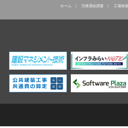
ホーム
労務需給調査
工場検