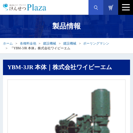
製品情報
ホーム
各種料金他
建設機械
建設機械
ボーリングマシン
『YBM-3JR 本体』株式会社ワイビーエム
YBM-3JR 本体｜株式会社ワイビーエム