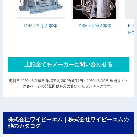
DH2D(S2)型 本体
YBM-05DA2 本体
ECO
速土
上記全てをメーカーに問い合わせる
更新日:2026年8月10日 集権期間:2026年6月1日～2026年8月9日 ※当サイト
の各ページの閲覧回数を元に算出したランキングです。
株式会社ワイビーエム｜株式会社ワイビーエムの
他のカタログ