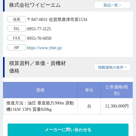
株式会社ワイビーエム
製品一覧 >
〒847-0031 佐賀県唐津市原1534
住所
0955-77-1125
TEL
0955-70-6050
FAX
https://www.ybm.jp/
HP
積算資料／単価・資機材
掲載価格の条件 >
価格
公表価格(税
規格
単位
別)
推進方法：油圧 垂直能力300m 原動
台
12,300,000円
機11kW 13PS 質量820kg
メーカーに問い合わせる