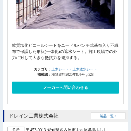
軟質塩化ビニールシートをニードルパンチ式基布入り不織
布で保護した形状(一体化)の遮水シート。施工現場での外
力に対して大きな抵抗力を発揮する。
カテゴリ
：
土木シート・土木遮水シート
掲載誌
：積算資料2026年8月号 p.528
メーカーへ問い合わせる
ドレイン工業株式会社
製品一覧 >
〒453-0013 愛知県名古屋市中村区亀島1-1-1
住所