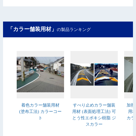
「カラー舗装用材」
の製品ランキング
着色カラー舗装用材
すべり止めカラー舗装
加熱
(塗布工法) カラーコー
用材 (表面処理工法) 可
用材
ト
とう性エポキシ樹脂 ジ
カラ
スカラー