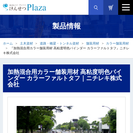
製品情報
ホーム
土木資材
道路・橋梁・トンネル資材
舗装用材
カラー舗装用材
『加熱混合用カラー舗装用材 高粘度明色バインダー カラーファルトタフ』ニチレ
キ株式会社
加熱混合用カラー舗装用材 高粘度明色バイ
ンダー カラーファルトタフ｜ニチレキ株式
会社