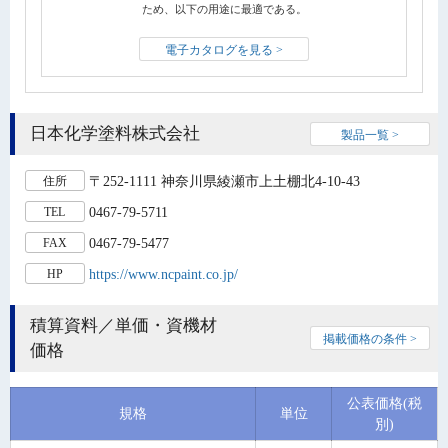
ため、以下の用途に最適である。
電子カタログを見る >
日本化学塗料株式会社
製品一覧 >
〒252-1111 神奈川県綾瀬市上土棚北4-10-43
住所
0467-79-5711
TEL
0467-79-5477
FAX
https://www.ncpaint.co.jp/
HP
積算資料／単価・資機材
掲載価格の条件 >
価格
公表価格(税
規格
単位
別)