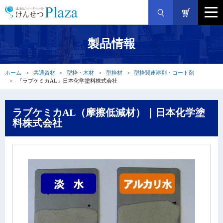
製品情報
ホーム
共通資材
型枠・木材
型枠材
型枠関連溶剤・コート剤
『ラブケミカAL』日本化学塗料株式会社
ラブケミカAL（摩擦低減材）｜日本化学塗
料株式会社