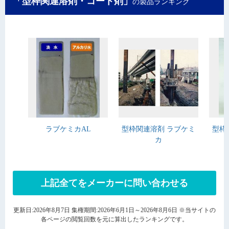
「型枠関連溶剤・コート剤」
の製品ランキング
ラブケミカAL
型枠関連溶剤 ラブケミ
型枠
カ
上記全てをメーカーに問い合わせる
更新日:2026年8月7日 集権期間:2026年6月1日～2026年8月6日 ※当サイトの
各ページの閲覧回数を元に算出したランキングです。