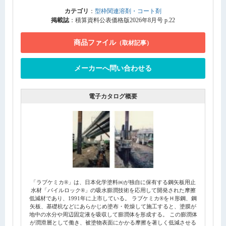
カテゴリ
：
型枠関連溶剤・コート剤
掲載誌
：積算資料公表価格版2026年8月号 p.22
商品ファイル
（取材記事）
メーカーへ問い合わせる
電子カタログ概要
「ラブケミカ®」は、日本化学塗料㈱が独自に保有する鋼矢板用止
水材「パイルロック®」の吸水膨潤技術を応用して開発された摩擦
低減材であり、1991年に上市している。 ラブケミカ®をＨ形鋼、鋼
矢板、基礎杭などにあらかじめ塗布・乾燥して施工すると、塗膜が
地中の水分や周辺固定液を吸収して膨潤体を形成する。 この膨潤体
が潤滑層として働き、被塗物表面にかかる摩擦を著しく低減させる