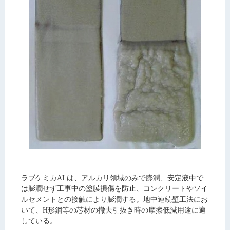
ラブケミカALは、アルカリ領域のみで膨潤、安定液中で
は膨潤せず工事中の塗膜損傷を防止、コンクリートやソイ
ルセメントとの接触により膨潤する。地中連続壁工法にお
いて、H形鋼等の芯材の撤去引抜き時の摩擦低減用途に適
している。