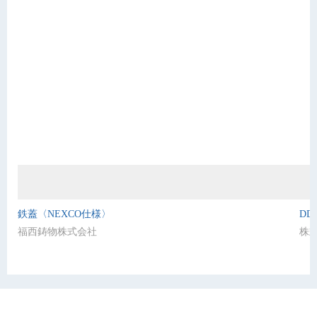
鉄蓋〈NEXCO仕様〉
D
福西鋳物株式会社
株