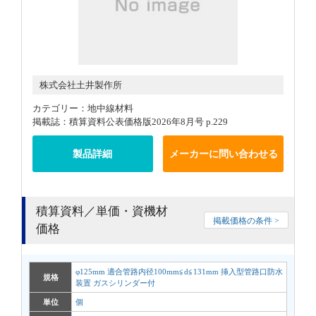
株式会社土井製作所
カテゴリー：地中線材料
掲載誌：積算資料公表価格版2026年8月号 p.229
製品詳細
メーカーに問い合わせる
積算資料／単価・資機材
掲載価格の条件 >
価格
φ125mm 適合管路内径100mm≦d≦131mm 挿入型管路口防水
規格
装置 ガスシリンダー付
単位
個