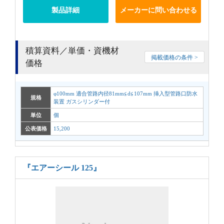
製品詳細
メーカーに問い合わせる
積算資料／単価・資機材
掲載価格の条件 >
価格
φ100mm 適合管路内径81mm≦d≦107mm 挿入型管路口防水
規格
装置 ガスシリンダー付
単位
個
公表価格
15,200
『エアーシール 125』