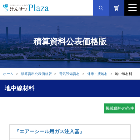
積算資料公表価格版
ホーム
積算資料公表価格版
電気設備資材
外線・接地材
地中線材料
地中線材料
掲載価格の条件
『エアーシール用ガス注入器』