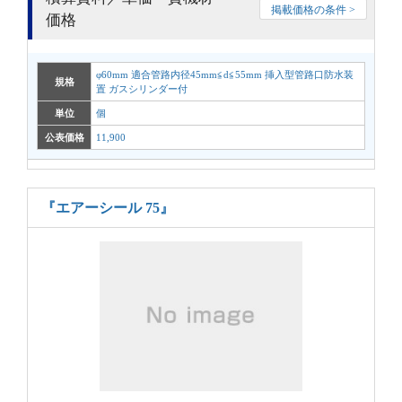
掲載価格の条件 >
価格
φ60mm 適合管路内径45mm≦d≦55mm 挿入型管路口防水装
規格
置 ガスシリンダー付
単位
個
公表価格
11,900
『エアーシール 75』