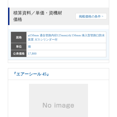
積算資料／単価・資機材
掲載価格の条件 >
価格
φ150mm 適合管路内径125mm≦d≦156mm 挿入型管路口防水
規格
装置 ガスシリンダー付
単位
個
公表価格
17,800
『エアーシール 45』