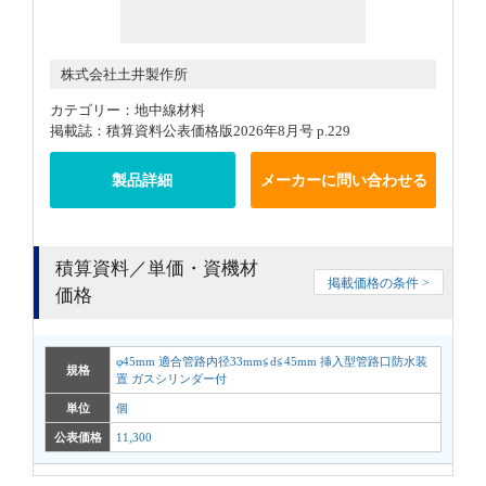
株式会社土井製作所
カテゴリー：地中線材料
掲載誌：積算資料公表価格版2026年8月号 p.229
製品詳細
メーカーに問い合わせる
積算資料／単価・資機材
掲載価格の条件 >
価格
φ45mm 適合管路内径33mm≦d≦45mm 挿入型管路口防水装
規格
置 ガスシリンダー付
単位
個
公表価格
11,300