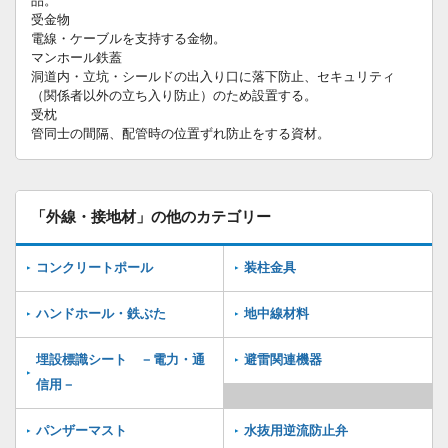
品。
受金物
電線・ケーブルを支持する金物。
マンホール鉄蓋
洞道内・立坑・シールドの出入り口に落下防止、セキュリティ
（関係者以外の立ち入り防止）のため設置する。
受枕
管同士の間隔、配管時の位置ずれ防止をする資材。
「外線・接地材」の他のカテゴリー
コンクリートポール
装柱金具
ハンドホール・鉄ぶた
地中線材料
埋設標識シート －電力・通
避雷関連機器
信用－
パンザーマスト
水抜用逆流防止弁