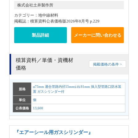
株式会社土井製作所
カテゴリー：地中線材料
掲載誌：積算資料公表価格版2026年8月号 p.229
製品詳細
メーカーに問い合わせる
積算資料／単価・資機材
掲載価格の条件 >
価格
φ75mm 適合管路内径55mm≦d≦81mm 挿入型管路口防水装
規格
置 ガスシリンダー付
単位
個
公表価格
13,600
『エアーシール用ガスシリンダー』