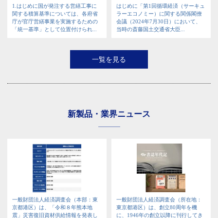
1.はじめに国が発注する営繕工事に
はじめに「第1回循環経済（サーキュ
関する積算基準については、各府省
ラーエコノミー）に関する関係閣僚
庁が官庁営繕事業を実施するための
会議（2024年7月30日）において、
「統一基準」として位置付けられ...
当時の斎藤国土交通省大臣...
一覧を見る
新製品・業界ニュース
一般財団法人経済調査会（本部：東
一般財団法人経済調査会（所在地：
京都港区）は、「令和８年熊本地
東京都港区）は、創立80周年を機
震」災害復旧資材供給情報を発表し
に、1946年の創立以降に刊行してき