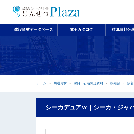
建設資材データベース
電子カタログ
積算資料公
ホーム
共通資材
塗料・石油関連資材
接着剤
接着
シーカデュアW｜シーカ・ジャ