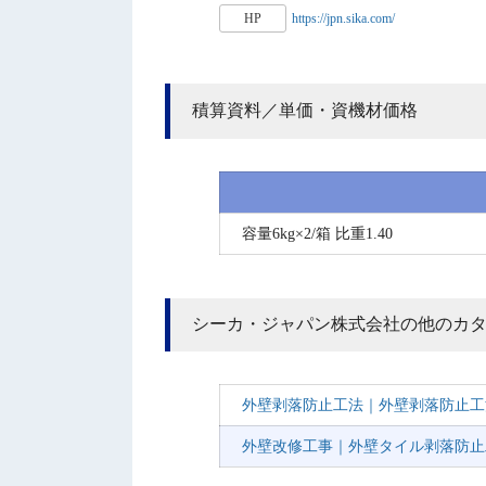
HP
https://jpn.sika.com/
積算資料／単価・資機材価格
容量6kg×2/箱 比重1.40
シーカ・ジャパン株式会社の他のカ
外壁剥落防止工法｜外壁剥落防止工
外壁改修工事｜外壁タイル剥落防止