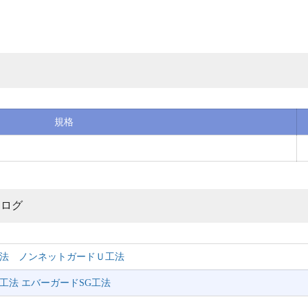
規格
タログ
法 ノンネットガードＵ工法
工法 エバーガードSG工法