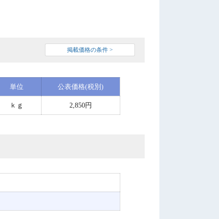
掲載価格の条件 >
単位
公表価格(税別)
ｋｇ
2,850円