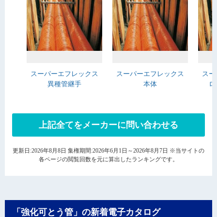
スーパーエフレックス
スーパーエフレックス
スー
異種管継手
本体
ロ
上記全てをメーカーに問い合わせる
更新日:2026年8月8日 集権期間:2026年6月1日～2026年8月7日 ※当サイトの
各ページの閲覧回数を元に算出したランキングです。
「強化可とう管」の新着電子カタログ