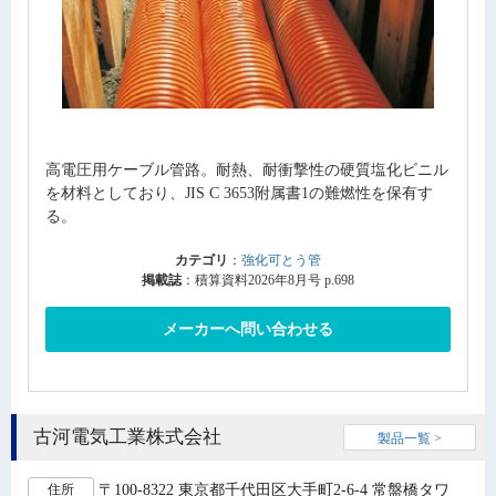
高電圧用ケーブル管路。耐熱、耐衝撃性の硬質塩化ビニル
を材料としており、JIS C 3653附属書1の難燃性を保有す
る。
カテゴリ
：
強化可とう管
掲載誌
：積算資料2026年8月号 p.698
メーカーへ問い合わせる
古河電気工業株式会社
製品一覧 >
〒100-8322 東京都千代田区大手町2-6-4 常盤橋タワ
住所