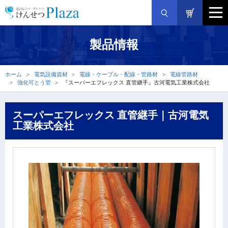
製品情報
ホーム
電気設備資材
電線・ケーブル・配線・管路材
電線管路材
強化可とう管
『スーパーエフレックス 直管継手』古河電気工業株式会社
スーパーエフレックス 直管継手｜古河電気
工業株式会社