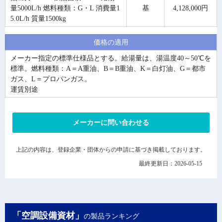
量5000L/h 燃料種類：G・L 消費量1
基
4,128,000円
5.0L/h 質量1500kg
価格の適用
メーカー指定の標準仕様品とする。給湯量は、湯温度40～50℃を
標準。燃料種類：A＝A重油、B＝B重油、K＝白灯油、G＝都市
ガス、L＝プロパンガス。
運賃別途
メーカーに問い合わせる
上記の内容は、登録企業・団体からの申請に基づき掲載しております。
最終更新日：2026-05-15
「空調設備資材」
の製品ランキング