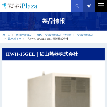
製品情報
ホーム
機械設備資材
消火・空調設備資材・浄化槽
空調設備資材
温水ボイラ
『HWH-15GEL』細山熱器株式会社
HWH-15GEL｜細山熱器株式会社