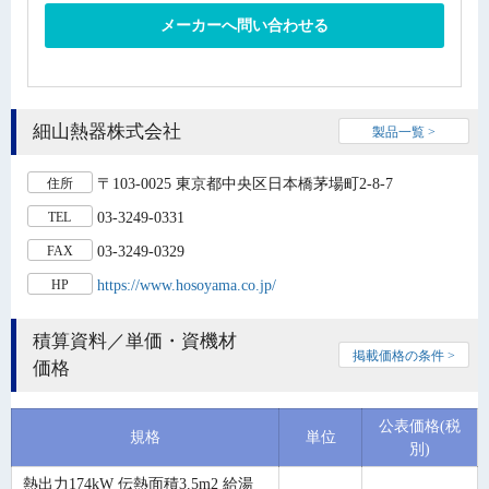
メーカーへ問い合わせる
細山熱器株式会社
製品一覧 >
〒103-0025 東京都中央区日本橋茅場町2-8-7
住所
03-3249-0331
TEL
03-3249-0329
FAX
https://www.hosoyama.co.jp/
HP
積算資料／単価・資機材
掲載価格の条件 >
価格
公表価格(税
規格
単位
別)
熱出力174kW 伝熱面積3.5m2 給湯