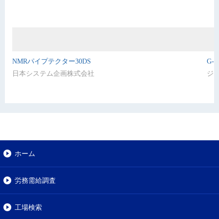
NMRパイプテクター30DS
G-
日本システム企画株式会社
ジ
ホーム
労務需給調査
工場検索