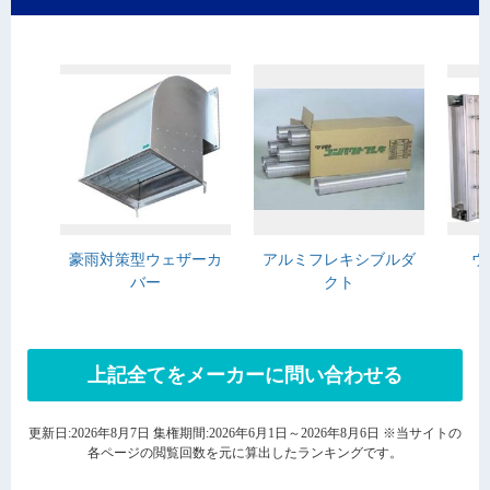
豪雨対策型ウェザーカ
アルミフレキシブルダ
ウ
バー
クト
上記全てをメーカーに問い合わせる
更新日:2026年8月7日 集権期間:2026年6月1日～2026年8月6日 ※当サイトの
各ページの閲覧回数を元に算出したランキングです。