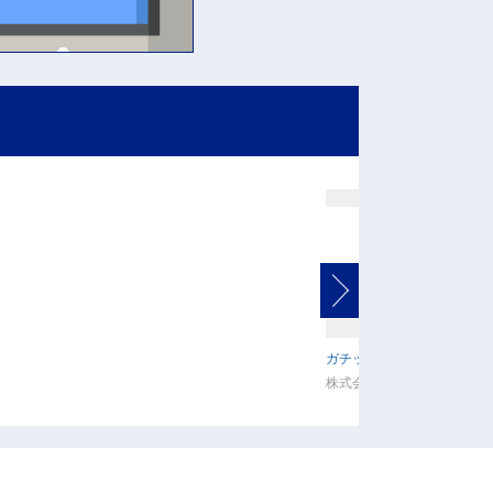
ガチッとくん
株式会社ピー・オー・アイ