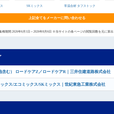
クス
SKミックス
常温合材 タフストック
上記全てをメーカーに問い合わせる
7日 集権期間:2026年6月1日～2026年8月6日 ※当サイトの各ページの閲覧回数を元に
グ
含む） ロードケアZ／ロードケアR｜三井住建道路株式会社
ックス/エコミックス/SKミックス｜世紀東急工業株式会社