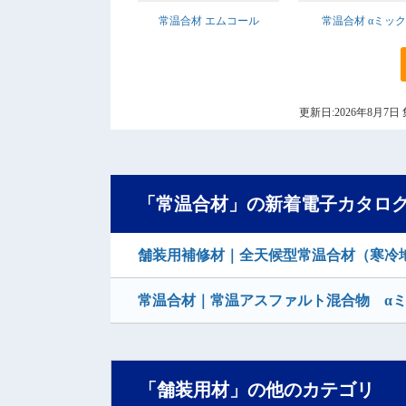
常温合材 エムコール
常温合材 αミッ
更新日:2026年8月
「常温合材」の新着電子カタロ
舗装用補修材｜全天候型常温合材（寒冷地
常温合材｜常温アスファルト混合物 αミ
「舗装用材」の他のカテゴリ