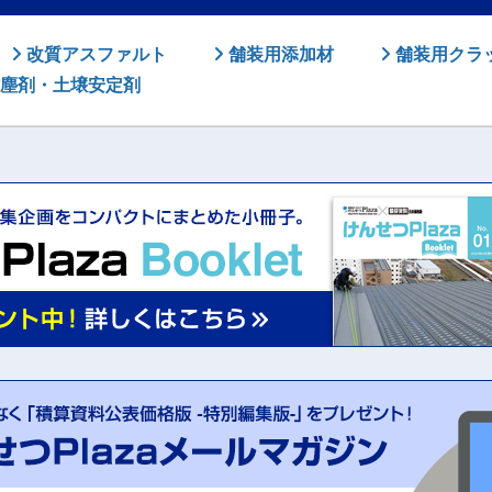
改質アスファルト
舗装用添加材
舗装用クラ
塵剤・土壌安定剤