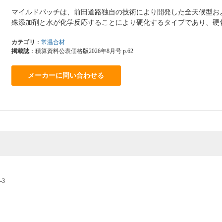
マイルドパッチは、前田道路独自の技術により開発した全天候型お
殊添加剤と水が化学反応することにより硬化するタイプであり、硬
カテゴリ
：
常温合材
掲載誌
：積算資料公表価格版2026年8月号 p.62
メーカーに問い合わせる
-3