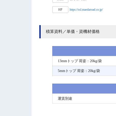
HP
https://ssl.maedaroad.co.jp/
積算資料／単価・資機材価格
13mmトップ 荷姿：20kg/袋
5mmトップ 荷姿：20kg/袋
運賃別途