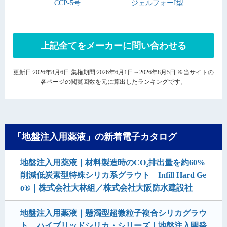
CCP-5号
ジェルフォーI型
上記全てをメーカーに問い合わせる
更新日:2026年8月6日 集権期間:2026年6月1日～2026年8月5日 ※当サイトの
各ページの閲覧回数を元に算出したランキングです。
「地盤注入用薬液」の新着電子カタログ
地盤注入用薬液｜材料製造時のCO₂排出量を約60%
削減低炭素型特殊シリカ系グラウト Infill Hard Ge
o®｜株式会社大林組／株式会社大阪防水建設社
地盤注入用薬液｜懸濁型超微粒子複合シリカグラウ
ト ハイブリッドシリカ・シリーズ｜地盤注入開発