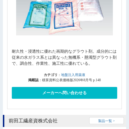
耐久性・浸透性に優れた画期的なグラウト剤。成分的には
従来の水ガラス系とは異なった無機系・懸濁型グラウト剤
で、調合性、作業性、施工性に優れている。
カテゴリ
：
地盤注入用薬液
掲載誌
：積算資料公表価格版2026年8月号 p.148
メーカーへ問い合わせる
前田工繊産資株式会社
製品一覧 >