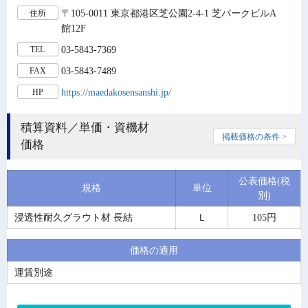
〒105-0011 東京都港区芝公園2-4-1 芝パークビルA
住所
館12F
03-5843-7369
TEL
03-5843-7489
FAX
https://maedakosensanshi.jp/
HP
積算資料／単価・資機材
掲載価格の条件 >
価格
公表価格(税
規格
単位
別)
浸透性耐久グラウト材 長結
Ｌ
105円
価格の適用
運賃別途