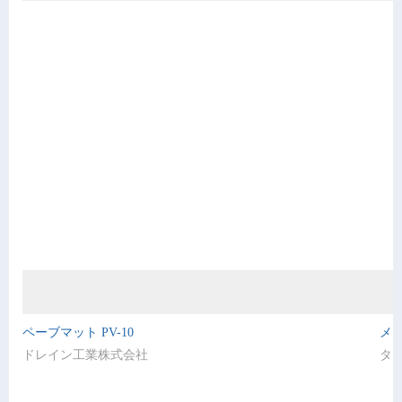
ペーブマット PV-10
メ
ドレイン工業株式会社
タ