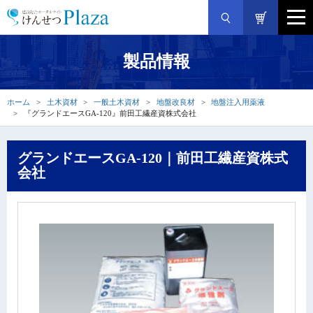
製品情報
ホーム
土木資材
一般土木資材
地盤改良材
地盤注入用薬液
『グランドエースGA-120』前田工繊産資株式会社
グランドエースGA-120｜前田工繊産資株式
会社