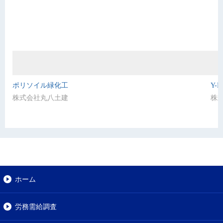
ポリソイル緑化工
Y-
株式会社丸八土建
株
ホーム
労務需給調査