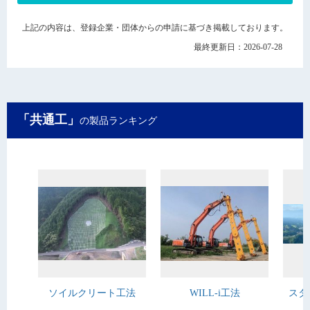
上記の内容は、登録企業・団体からの申請に基づき掲載しております。
最終更新日：2026-07-28
「共通工」
の製品ランキング
ソイルクリート工法
WILL-i工法
スタ