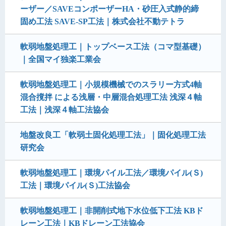
ーザー／SAVEコンポーザーHA・砂圧入式静的締
固め工法 SAVE-SP工法｜株式会社不動テトラ
軟弱地盤処理工｜トップベース工法（コマ型基礎）
｜全国マイ独楽工業会
軟弱地盤処理工｜小規模機械でのスラリー方式4軸
混合撹拌 による浅層・中層混合処理工法 浅深４軸
工法｜浅深４軸工法協会
地盤改良工「軟弱土固化処理工法」｜固化処理工法
研究会
軟弱地盤処理工｜環境パイル工法／環境パイル(Ｓ)
工法｜環境パイル(Ｓ)工法協会
軟弱地盤処理工｜非開削式地下水位低下工法 KBド
レーン工法｜KBドレーン工法協会