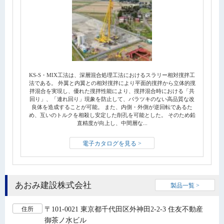
KS-S・MIX工法は、深層混合処理工法におけるスラリー相対撹拌工
法である。 外翼と内翼との相対撹拌により平面的撹拌から立体的撹
拌混合を実現し、優れた撹拌性能により、撹拌混合時における「共
回り」、「連れ回り」現象を防止して、バラツキのない高品質な改
良体を造成することが可能。 また、内側・外側が逆回転であるた
め、互いのトルクを相殺し安定した削孔を可能とした。 そのため鉛
直精度が向上し、中間層な...
電子カタログを見る >
あおみ建設株式会社
製品一覧 >
〒101-0021 東京都千代田区外神田2-2-3 住友不動産
住所
御茶ノ水ビル