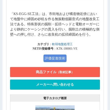
「KS-EGG-SE工法」は、市街地および構造物近傍におい
て地盤中に締固め砂杭を作る無振動低騒音式の地盤改良工
法である。特殊形状の掘削・拡径ヘッドと電動オーガーに
より静的にケーシングの貫入を行い、掘削土の積極的な側
壁への押し付け、さらに改良杭の拡径締固めを行う。
カテゴリ
：
軟弱地盤処理工
NETIS登録番号
：KTK-180001-VE
評価促進技術
商品ファイル
（取材記事）
メーカーへ問い合わせる
電子カタログ概要