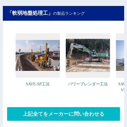
「軟弱地盤処理工」
の製品ランキング
SAVE-SP工法
パワーブレンダー工法
SA
V
上記全てをメーカーに問い合わせる