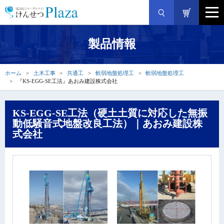
製品情報
ホーム
土木工事
共通工
軟弱地盤処理工
軟弱地盤処理工
『KS-EGG-SE工法』あおみ建設株式会社
KS-EGG-SE工法（硬土土質に対応した無振
動低騒音式地盤改良工法）｜あおみ建設株
式会社