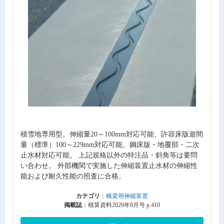
積雪地専用型。伸縮量20～100mm対応可能、許容床版遊間
量（標準）100～229mm対応可能。鋼床版・地覆部・二次
止水材対応可能。 上記規格以外の特注品・斜角等は要問
い合わせ。 外部機関で実施した伸縮装置止水材の伸縮性
能および耐久性能の照査に合格。
カテゴリ
：
橋梁用伸縮装置
掲載誌
：積算資料2026年8月号 p.410