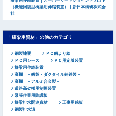
橋梁用伸縮装置｜スーパーリードジョイント SLJ-F
（機能回復型橋梁用伸縮装置）｜新日本構研株式会
社
「橋梁用資材」の他のカテゴリ
鋼製地覆
ＰＣ鋼より線
ＰＣ用シース
ＰＣ用定着装置
橋梁用伸縮装置
高欄 －鋼製・ダクタイル鋳鉄製－
高欄 －アルミ合金製－
道路高架橋用制振装置
緊張作業用防護板
橋梁排水関連資材
工事用銘板
鋼製排水溝