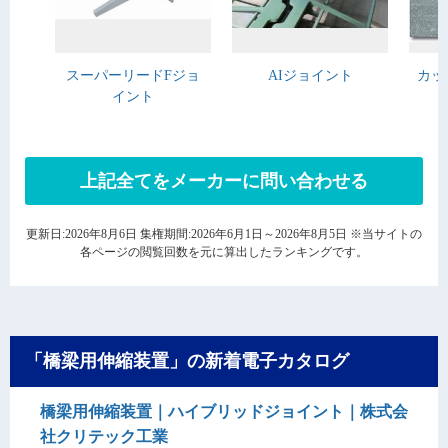
スーパーリードFジョ
AIジョイント
カッ
イント
上記全てをメーカーに問い合わせる
更新日:2026年8月6日 集権期間:2026年6月1日～2026年8月5日 ※当サイトの
各ページの閲覧回数を元に算出したランキングです。
「橋梁用伸縮装置」の新着電子カタログ
橋梁用伸縮装置｜ハイブリッドジョイント｜株式会
社クリテック工業