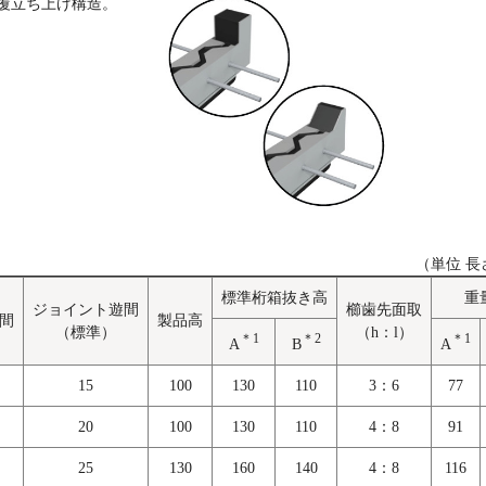
地覆立ち上げ構造。
（単位 長
標準桁箱抜き高
重
ジョイント遊間
櫛歯先面取
間
製品高
（標準）
（h：l）
＊1
＊2
＊1
A
B
A
15
100
130
110
3：6
77
20
100
130
110
4：8
91
25
130
160
140
4：8
116