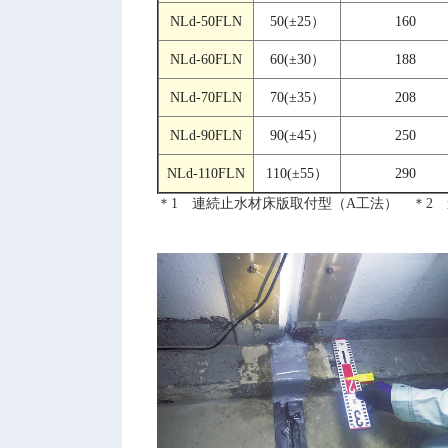
NLd-50FLN
50(±25）
160
NLd-60FLN
60(±30）
188
NLd-70FLN
70(±35）
208
NLd-90FLN
90(±45）
250
NLd-110FLN
110(±55）
290
＊1 連続止水材床版取付型（A工法） ＊2