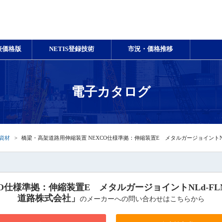
表価格版
NETIS登録技術
市況・価格推移
電子カタログ
資材
橋梁・高架道路用伸縮装置 NEXCO仕様準拠：伸縮装置E メタルガージョイント
CO仕様準拠：伸縮装置E メタルガージョイントNLd-F
道路株式会社」
のメーカーへの問い合わせはこちらから