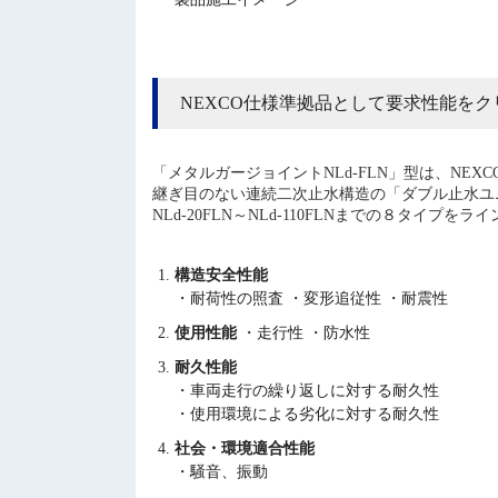
NEXCO仕様準拠品として要求性能をク
「メタルガージョイントNLd-FLN」型は、N
継ぎ目のない連続二次止水構造の「ダブル止水ユ
NLd-20FLN～NLd-110FLNまでの８タイプをラ
構造安全性能
・耐荷性の照査 ・変形追従性 ・耐震性
使用性能
・走行性 ・防水性
耐久性能
・車両走行の繰り返しに対する耐久性
・使用環境による劣化に対する耐久性
社会・環境適合性能
・騒音、振動