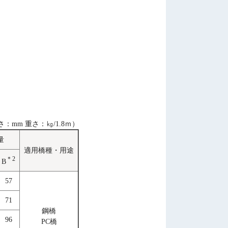
さ：mm 重さ：㎏/1.8ｍ）
量
適用橋種・用途
＊2
B
57
71
鋼橋
96
PC橋