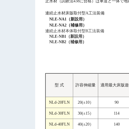
止水材（試験法438に合格）は車道と一体で
連続止水材床版取付型A工法装備
NLE-NA1（新設用）
NLE-NA2（補修用）
連続止水材本体取付型B工法装備
NLE-NB1（新設用）
NLE-NB2（補修用）
型 式
許容伸縮量
適用最大床版遊
NLd-20FLN
20(±10）
90
NLd-30FLN
30(±15）
114
NLd-40FLN
40(±20）
140