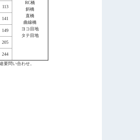
RC橋
113
斜橋
直橋
141
曲線橋
ヨコ目地
149
タテ目地
205
244
別途要問い合わせ。