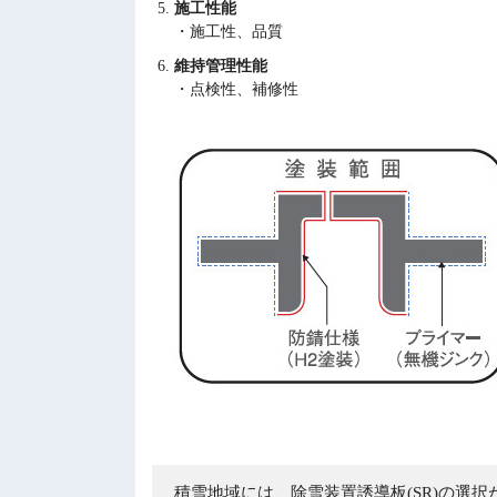
施工性能
・施工性、品質
維持管理性能
・点検性、補修性
積雪地域には、除雪装置誘導板(SR)の選択