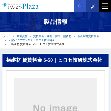
製品情報
ホーム
共通資材
賃貸料金・穿孔・切削・副資材
仮設鋼材賃貸料金
大型パイプ式システム支保工賃貸料金
『横継材 賃貸料金 S-50』ヒロセ技研株式会社
横継材 賃貸料金 S-50｜ヒロセ技研株式会社