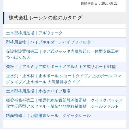
最終更新日：2026-06-22
株式会社ホーシンの他のカタログ
土木型枠用足場｜アルウォーク
型枠用金物｜パイプホルダー／パイプフィルター
仮設材設置撤去工｜ギア式ジャッキ内蔵腹起し一体型支保工材
つっぱり名人
矢板工｜アルミギア式サポート／アルミギア式サポートST型
止水剤・止水材｜止水ボール ショートタイプ／止水ボール ロン
グタイプ／止水ボール 大流量排水タイプ
土木型枠用足場｜水抜きパイプ足場
橋梁補修補強工｜橋梁伸縮装置部段差修正材 クイックパッチ／
化学反応型アスファルト舗装ひび割れ補修材 シールファルト
路面補修工｜万能瀝青シール クイックシール