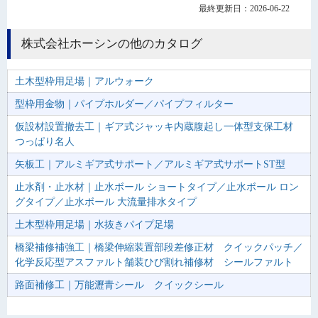
最終更新日：2026-06-22
株式会社ホーシンの他のカタログ
土木型枠用足場｜アルウォーク
型枠用金物｜パイプホルダー／パイプフィルター
仮設材設置撤去工｜ギア式ジャッキ内蔵腹起し一体型支保工材
つっぱり名人
矢板工｜アルミギア式サポート／アルミギア式サポートST型
止水剤・止水材｜止水ボール ショートタイプ／止水ボール ロン
グタイプ／止水ボール 大流量排水タイプ
土木型枠用足場｜水抜きパイプ足場
橋梁補修補強工｜橋梁伸縮装置部段差修正材 クイックパッチ／
化学反応型アスファルト舗装ひび割れ補修材 シールファルト
路面補修工｜万能瀝青シール クイックシール