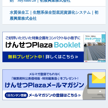
剤 SoyShot-20｜初雁興業株式会社
水質保全工｜生態系保全型底泥資源化システム｜初
雁興業株式会社