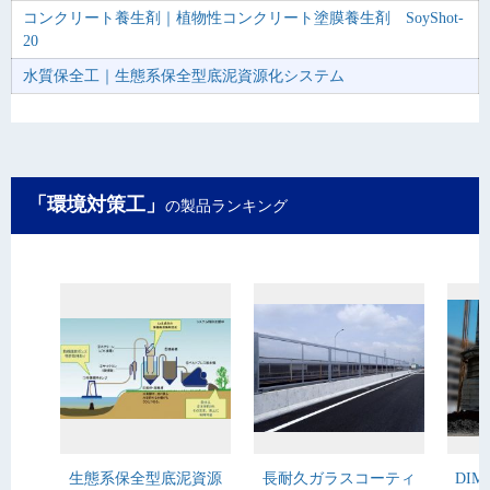
コンクリート養生剤｜植物性コンクリート塗膜養生剤 SoyShot-
20
水質保全工｜生態系保全型底泥資源化システム
「環境対策工」
の製品ランキング
生態系保全型底泥資源
長耐久ガラスコーティ
DIM（