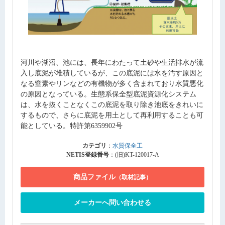
河川や湖沼、池には、長年にわたって土砂や生活排水が流
入し底泥が堆積しているが、この底泥には水を汚す原因と
なる窒素やリンなどの有機物が多く含まれており水質悪化
の原因となっている。生態系保全型底泥資源化システム
は、水を抜くことなくこの底泥を取り除き池底をきれいに
するもので、さらに底泥を用土として再利用することも可
能としている。特許第6359902号
カテゴリ
：
水質保全工
NETIS登録番号
：(旧)KT-120017-A
商品ファイル
（取材記事）
メーカーへ問い合わせる