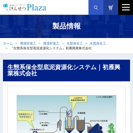
製品情報
ホーム
環境対策工
環境対策工
水質保全工
水質保全工
『生態系保全型底泥資源化システム』初雁興業株式会社
生態系保全型底泥資源化システム｜初雁興
業株式会社