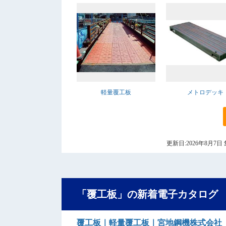
軽量覆工板
メトロデッキ
更新日:2026年8月
「覆工板」の新着電子カタログ
覆工板｜軽量覆工板｜宮地鋼機株式会社