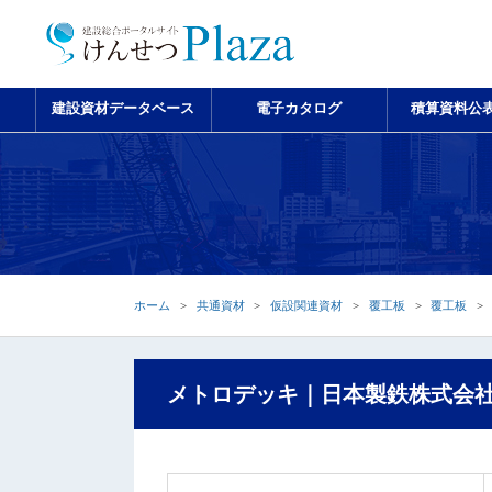
建設資材データベース
電子カタログ
積算資料公
ホーム
共通資材
仮設関連資材
覆工板
覆工板
メトロデッキ｜日本製鉄株式会