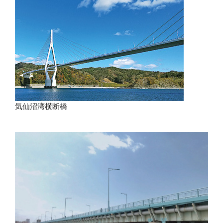
気仙沼湾横断橋