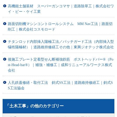
高機能土舗装材 スーパーガンコマサ｜道路除草工｜株式会社ワ
イ・ビー・ケイ工業
路面切削機マシンコントロールシステム MM Nav工法｜路面切
削工｜株式会社コスモロード
チタンロッド内部挿入陽極工法／パッチガード工法（内部挿入型
犠牲陽極材）｜道路維持修繕工その他｜東興ジオテック株式会社
後施工プレート定着型せん断補強鉄筋 ポストヘッドバー®（Po
st-Head-bar®）｜補強・補修工｜成和リニューアルワークス株式
会社
人孔鉄蓋修繕・取付工法 斜式SS工法｜道路維持修繕工｜斜式S
S工法協会
「土木工事」の他のカテゴリー