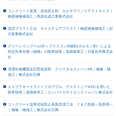
コンクリート改質・劣化防止剤 カルサプリ／リアクトライズ｜
橋梁補修補強工｜馬居化成工業株式会社
湿式ブラスト工法 モイスチュアブラスト｜橋梁補修補強工｜好
川産業株式会社
グリーンインプールDF＋ブラスコンM液剤(ホルモン剤）による
特定外来生物（植物）の除草技術｜道路除草工｜日産化学株式会
社
浸透性無機質反応型改質剤 クリスタルストーンNR｜補修・補
強工｜株式会社日興
エスプラネードライトフロアブル、デスティニーWDGを用いた
除草技術｜道路除草工｜エンバイロサイエンスジャパン株式会社
コンクリート塩害劣化防止表面含浸工法 Ｔ＆Ｃ防食―塩害用―
｜補修・補強工｜株式会社日興