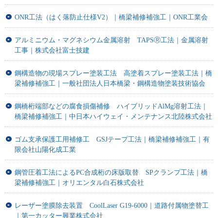
ONR工法（はく落防止仕様V2）｜橋梁補修補強工｜ONR工業会
アルミニウム・マグネシウム金属溶射 TAPSⓇ工法｜金属溶射
工事｜株式会社富士技建
鋼構造物の現場スプレー塗装工法 高塗着スプレー塗装工法｜橋
梁補修補強工｜一般社団法人日本橋梁・鋼構造物塗装技術協会
鋼橋桁端部などの腐食損傷補修 ハイブリッドAlMg溶射工法｜
橋梁補修補強工｜中日本ハイウェイ・メンテナンス北陸株式会社
ゴム支承保護工用補修工 GSJテープ工法｜橋梁補修補強工｜有
限会社山陽化成工業
鋼管圧着工法によるPC合成桁の床版取替 SPクランプ工法｜橋
梁補修補強工｜オリエンタル白石株式会社
レーザー塗膜除去装置 CoolLaser G19-6000｜道路付属物塗替工
｜第一カッター興業株式会社