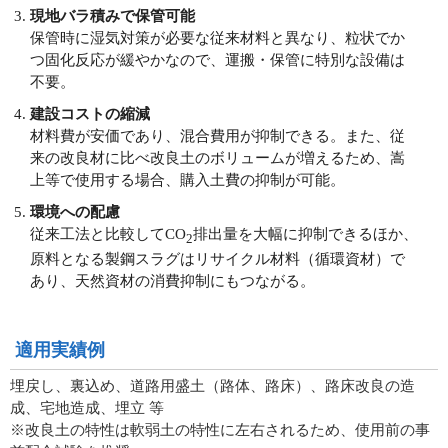
現地バラ積みで保管可能
保管時に湿気対策が必要な従来材料と異なり、粒状でか
つ固化反応が緩やかなので、運搬・保管に特別な設備は
不要。
建設コストの縮減
材料費が安価であり、混合費用が抑制できる。また、従
来の改良材に比べ改良土のボリュームが増えるため、嵩
上等で使用する場合、購入土費の抑制が可能。
環境への配慮
従来工法と比較してCO
排出量を大幅に抑制できるほか、
2
原料となる製鋼スラグはリサイクル材料（循環資材）で
あり、天然資材の消費抑制にもつながる。
適用実績例
埋戻し、裏込め、道路用盛土（路体、路床）、路床改良の造
成、宅地造成、埋立 等
※改良土の特性は軟弱土の特性に左右されるため、使用前の事