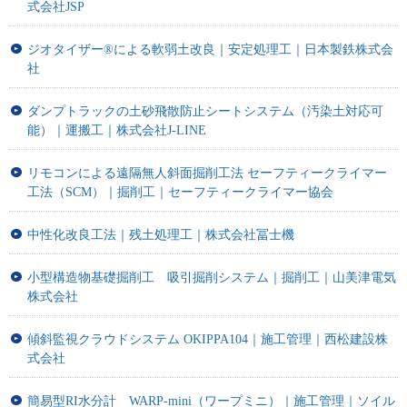
式会社JSP
ジオタイザー®による軟弱土改良｜安定処理工｜日本製鉄株式会
社
ダンプトラックの土砂飛散防止シートシステム（汚染土対応可
能）｜運搬工｜株式会社J-LINE
リモコンによる遠隔無人斜面掘削工法 セーフティークライマー
工法（SCM）｜掘削工｜セーフティークライマー協会
中性化改良工法｜残土処理工｜株式会社冨士機
小型構造物基礎掘削工 吸引掘削システム｜掘削工｜山美津電気
株式会社
傾斜監視クラウドシステム OKIPPA104｜施工管理｜西松建設株
式会社
簡易型RI水分計 WARP-mini（ワープミニ）｜施工管理｜ソイル