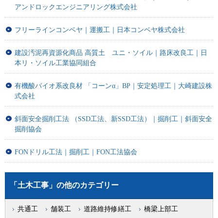
アンドロックエンジニアリング株式会社
フリーラインコンベヤ｜運搬工｜日本コンベヤ株式会社
建設汚泥再資源化商品 高質土 ユニ・ソイル｜路床改良工｜日
本リ・ソイル工業協同組合
有機酸バイオ系改良材 「コーンα」BP｜安定処理工｜大崎建設株
式会社
斜面安全掘削工法 （SSD工法、新SSD工法）｜掘削工｜斜面安全
掘削協会
FONドリル工法｜掘削工｜FON工法協会
「土木工事」の他のカテゴリー
共通工
舗装工
道路維持修繕工
橋梁上部工