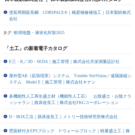
塗装周期延長鋼 CORSPACE®｜橋梁補修補強工｜日本製鉄株式
会社
タグ:
軟弱地盤・液状化対策2025
「土工」の新着電子カタログ
E三・K／3D・SEDA｜施工管理｜株式会社共栄測量設計社
屋外型AR（拡張現実）システム Trimble SiteVision／遠隔操縦シ
ステム Model E｜施工管理｜株式会社キナン
多機能性人工再生盛土材（機能性人工石） お陰盛土・お陰クラ
ッシャラン｜路床改良工｜株式会社FKGコーポレーション
D・BOX工法｜路床改良工｜メトリー技術研究所株式会社
壁面材付きEPSブロック Jｰウォールブロック｜軽量盛土工｜株