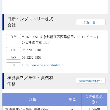
日新インダストリー株式
製品一覧 >
会社
〒169-0051 東京都新宿区西早稲田2-15-11 イースト
住所
ンビル西早稲田2F
03-3209-2181
TEL
03-3232-6953
FAX
https://www.nissin-industry.jp/
HP
積算資料／単価・資機材
掲載価格の条件 >
価格
公表価格(税
規格
単位
別)
高濃度亜鉛末塗料 容量420ml
本
3,000円