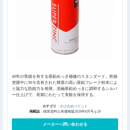
40年の実績を有する亜鉛めっき補修のスタンダード。乾燥
塗膜中に90％含有された輝度の高い亜鉛フレーク粉末によ
り協力な防錆力を発揮。溶融亜鉛めっきに調和するシルバ
ー仕上げで、長期にわたって美観を保持する。
カテゴリ
：
さび止めペイント
掲載誌
：積算資料公表価格版2026年8月号 p.26
メーカーへ問い合わせる