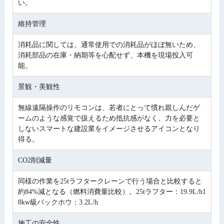
い。
維持管理
消耗品に関しては、通常使用での消耗品がほぼ無いため、
消耗部品の在庫・納期等を心配せず、本機を現場投入可
能。
景観・美観性
無線遠隔操作のリモコンは、若者にとって慣れ親しんだゲ
ームのような感覚で扱えるため抵抗感がなく、力を必要と
しないスマートな建設業をイメージさせるアイコンとなり
得る。
CO2削減量
同様の作業を25tラフタークレーンで行う場合と比較すると
約84%減となる（燃料消費量比較）。25tラフター：19.9L/h1
8kw級バックホウ：3.2L/h
施工の安全性