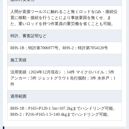
人間が直接ツールスに触れること無くロッドを□み・接続位
置に移動・接続を行うことにより事故要因を無くせ、ま
た、重いロッドを持つ作業員の重労働を省くことも可能。
特許、審査証明など
RHS-1B；特許第7006977号。RHS-2；特許第7054120号
施工実績
活用実績（2024年12月現在）：14件 マイクロパイル；5件
アンカー；5件 ジェットグラウト先行掘削；3件 水井戸；1
件
適用範囲
RHS-1B：P165×P120-1.5m=107.2kgまでハンドリング可能。
RHS-2：P216×P165-1.5=149.4kgまでハンドリング可能。