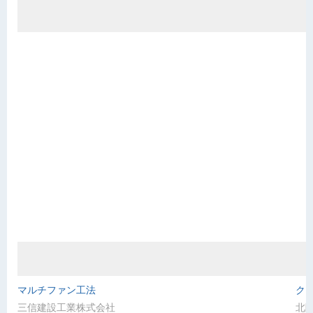
マルチファン工法
ク
三信建設工業株式会社
北