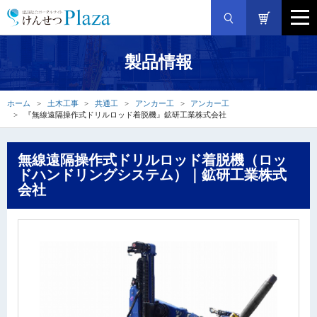
製品情報
ホーム
土木工事
共通工
アンカー工
アンカー工
『無線遠隔操作式ドリルロッド着脱機』鉱研工業株式会社
無線遠隔操作式ドリルロッド着脱機（ロッ
ドハンドリングシステム）｜鉱研工業株式
会社