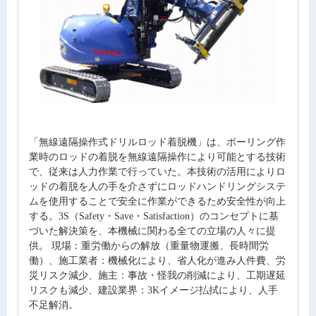
「無線遠隔操作式ドリルロッド着脱機」は、ボーリング作
業時のロッドの着脱を無線遠隔操作により可能とする技術
で、従来は人力作業で行っていた。本技術の活用によりロ
ッドの着脱を人の手を介さずにロッドハンドリングシステ
ムを使用することで安全に作業ができるため安全性が向上
する。3S（Safety・Save・Satisfaction）のコンセプトに基
づいた解決策を、本機械に関わる全ての立場の人々に提
供。 現場：重労働からの解放（重量物運搬、長時間労
働）、施工業者：機械化により、省人化が進み人件費、労
災リスク減少、施主：事故・怪我の削減により、工期遅延
リスクも減少、建設業界：3Kイメージ払拭により、人手
不足解消。