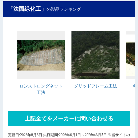
「法面緑化工」
の製品ランキング
ロンストロングネット
グリッドフレーム工法
キ
工法
上記全てをメーカーに問い合わせる
更新日:2026年8月6日 集権期間:2026年6月1日～2026年8月5日 ※当サイトの