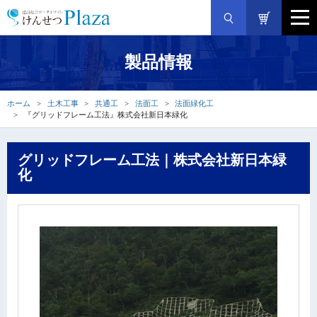
製品情報
ホーム
土木工事
共通工
法面工
法面緑化工
『グリッドフレーム工法』株式会社新日本緑化
グリッドフレーム工法｜株式会社新日本緑
化