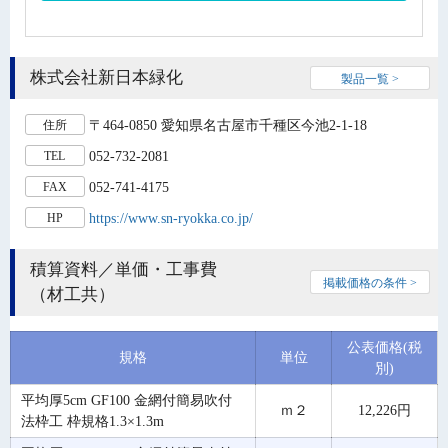
株式会社新日本緑化
製品一覧 >
〒464-0850 愛知県名古屋市千種区今池2-1-18
住所
052-732-2081
TEL
052-741-4175
FAX
https://www.sn-ryokka.co.jp/
HP
積算資料／単価・工事費
掲載価格の条件 >
（材工共）
公表価格(税
規格
単位
別)
平均厚5cm GF100 金網付簡易吹付
ｍ２
12,226円
法枠工 枠規格1.3×1.3m