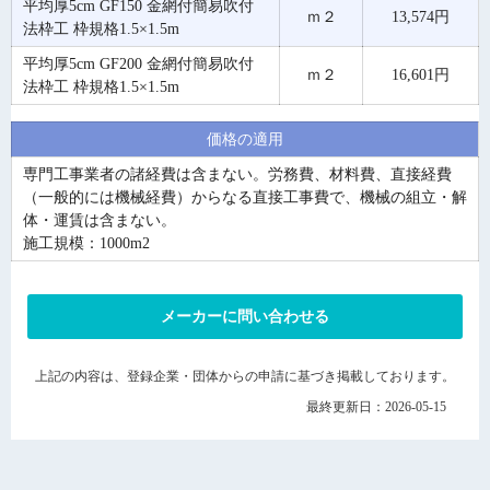
平均厚5cm GF150 金網付簡易吹付
ｍ２
13,574円
法枠工 枠規格1.5×1.5m
平均厚5cm GF200 金網付簡易吹付
ｍ２
16,601円
法枠工 枠規格1.5×1.5m
価格の適用
専門工事業者の諸経費は含まない。労務費、材料費、直接経費
（一般的には機械経費）からなる直接工事費で、機械の組立・解
体・運賃は含まない。
施工規模：1000m2
メーカーに問い合わせる
上記の内容は、登録企業・団体からの申請に基づき掲載しております。
最終更新日：2026-05-15