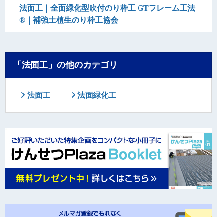
法面工｜全面緑化型吹付のり枠工 GTフレーム工法
®｜補強土植生のり枠工協会
「法面工」の他のカテゴリ
法面工
法面緑化工