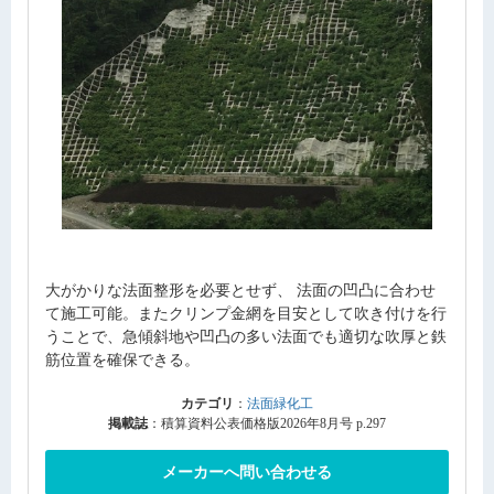
大がかりな法面整形を必要とせず、 法面の凹凸に合わせ
て施工可能。またクリンプ金網を目安として吹き付けを行
うことで、急傾斜地や凹凸の多い法面でも適切な吹厚と鉄
筋位置を確保できる。
カテゴリ
：
法面緑化工
掲載誌
：積算資料公表価格版2026年8月号 p.297
メーカーへ問い合わせる