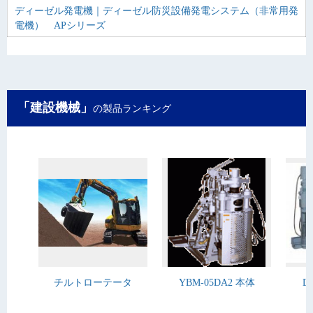
ディーゼル発電機｜ディーゼル防災設備発電システム（非常用発
電機） APシリーズ
「建設機械」
の製品ランキング
チルトローテータ
YBM-05DA2 本体
D