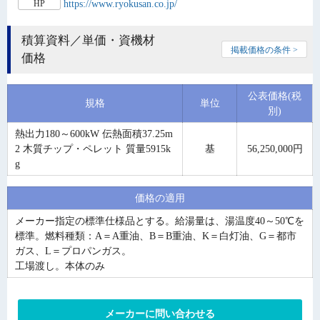
https://www.ryokusan.co.jp/
HP
積算資料／単価・資機材
掲載価格の条件 >
価格
公表価格(税
規格
単位
別)
熱出力180～600kW 伝熱面積37.25m
2 木質チップ・ペレット 質量5915k
基
56,250,000円
g
価格の適用
メーカー指定の標準仕様品とする。給湯量は、湯温度40～50℃を
標準。燃料種類：A＝A重油、B＝B重油、K＝白灯油、G＝都市
ガス、L＝プロパンガス。
工場渡し。本体のみ
メーカーに問い合わせる