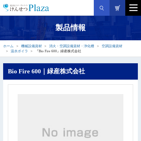
製品情報
ホーム
機械設備資材
消火・空調設備資材・浄化槽
空調設備資材
温水ボイラ
『Bio Fire 600』緑産株式会社
Bio Fire 600｜緑産株式会社