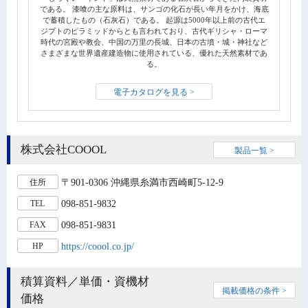
である。 漆喰の主な原料は、サンゴの化石が長い年月をかけ、海底
で蓄積したもの（石灰石）である。 起源は5000年以上前の古代エ
ジプトのピラミッドからとも言われており、古代ギリシャ・ローマ
時代の宮殿や教会、中国の万里の長城、日本の古墳・城・神社など
さまざまな世界遺産建造物に使用されている、優れた天然素材であ
る。
電子カタログを見る >
株式会社COOOL
製品一覧 >
〒901-0306 沖縄県糸満市西崎町5-12-9
住所
098-851-9832
TEL
098-851-9831
FAX
https://coool.co.jp/
HP
積算資料／単価・資機材
掲載価格の条件 >
価格