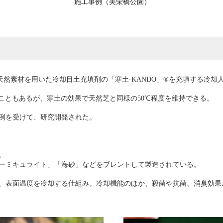
施工事例（美栄橋公園）
100％天然素材を用いた冷却目土充填剤の「寒土-KANDO」®を充填する冷
こともあるが、寒土の効果で天然芝と同様の50℃程度を維持できる。
例を受けて、研究開発された。
。
ーミキュライト」「海砂」などをブレントして製造されている。
、表面温度を冷却する仕組み。冷却機能のほか、殺菌や抗菌、消臭効果