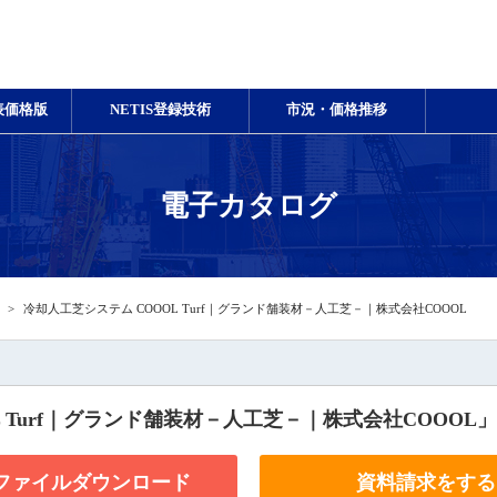
表価格版
NETIS登録技術
市況・価格推移
電子カタログ
冷却人工芝システム COOOL Turf｜グランド舗装材－人工芝－｜株式会社COOOL
 Turf｜グランド舗装材－人工芝－｜株式会社COOOL」
Fファイルダウンロード
資料請求をする