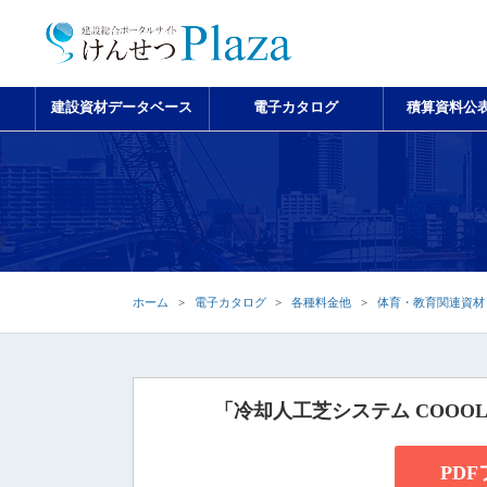
建設資材データベース
電子カタログ
積算資料公
ホーム
電子カタログ
各種料金他
体育・教育関連資材
「冷却人工芝システム COOOL
PD