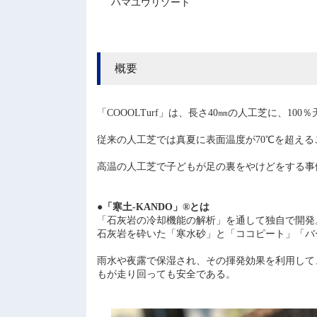
ハマユウリゾート
概要
「COOOLTurf」は、長さ40㎜の人工芝に、
従来の人工芝では真夏に表面温度が70℃を超える
高温の人工芝で子どもが足の裏をやけどをする事
●「寒土-KANDO」®とは
「石灰岩の冷却機能の解析」を通して独自で開発
石灰岩を砕いた「寒水砂」と「ココピート」「バ
雨水や夜露で保湿され、その揮発効果を利用して
もが走り回っても安全である。