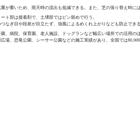
比重が重いため、雨天時の流出も低減できる。また、芝の張り替え時に
リート部は接着剤で、土壌部ではピン留めで行う。
のつなぎ目や段差が目立たず、強風によるめくれ上がりなども防止でき
公園、病院、保育園、老人施設、ドッグランなど幅広い場所での活用の
場、恐竜公園、シーサー公園などの施工実績があり、全国では80,000