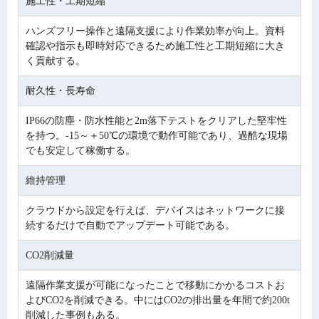
施工性・工期短縮
ハンズフリー操作と遠隔支援により作業効率が向上。資料
確認や指示も即時対応できるため施工性と工期短縮に大き
く貢献する。
耐久性・長寿命
IP66の防塵・防水性能と2m落下テストをクリアした堅牢性
を持つ。-15～＋50℃の環境で動作可能であり、過酷な現場
でも安定して稼働する。
維持管理
クラウドから設定を行えば、デバイスはネットワークに接
続するだけで自動でアップデート可能である。
CO2削減量
遠隔作業支援が可能になったことで移動にかかるコストお
よびCO2を削減できる。中にはCO2の排出量を年間で約200t
削減した事例もある。