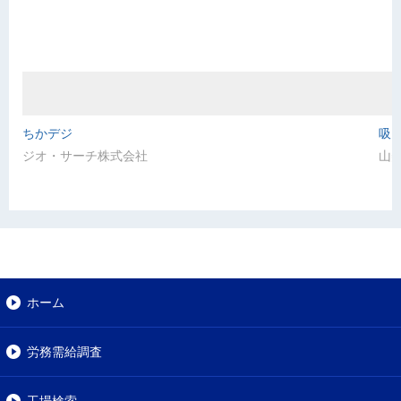
ちかデジ
吸
ジオ・サーチ株式会社
山
ホーム
労務需給調査